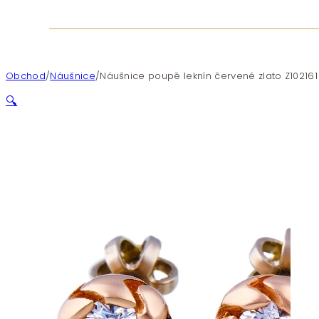
Obchod
/
Náušnice
/
Náušnice poupě leknín červené zlato Z102161
🔍