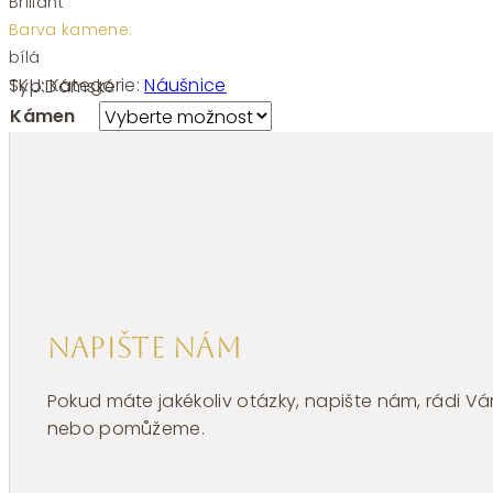
Briliant
Barva kamene:
bílá
SKU:
Kategorie:
Náušnice
Typ:
Dámské
Kámen
Napište nám
Pokud máte jakékoliv otázky, napište nám, rádi
nebo pomůžeme.