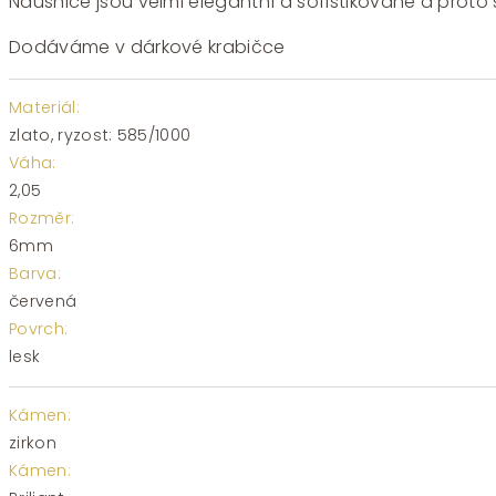
až
Náušnice jsou velmi elegantní a sofistikované a proto s
24225 Kč
Dodáváme v dárkové krabičce
Materiál:
zlato, ryzost: 585/1000
Váha:
2,05
Rozměr:
6mm
Barva:
červená
Povrch:
lesk
Kámen:
zirkon
Kámen: