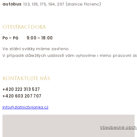
autobus
: 133, 135, 175, 194, 207 (stanice Florenc)
OTEVÍRACÍ DOBA
Po – Pá 9:00 – 18:00
Ve státní svátky máme zavřeno.
V případě důležitých událostí vám vyhovíme i mimo pracovní d
KONTAKTUJTE NÁS
+420 222 313 527
+420 603 207 707
info@zlatnictvijanka.cz
Follow us on Facebook
Follow us on Instagram
Všeobecné obch