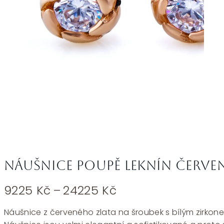
Náušnice poupě leknín červené
Rozpětí
9225
Kč
–
24225
Kč
cen:
9225 Kč
Náušnice z červeného zlata na šroubek s bílým zirkonem