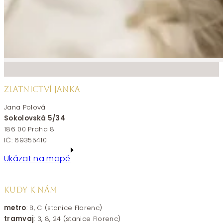
ZLATNICTVÍ JANKA
Jana Polová
Sokolovská 5/34
186 00 Praha 8
IČ: 69355410
Ukázat na mapě
KUDY K NÁM
metro
: B, C (stanice Florenc)
tramvaj
: 3, 8, 24 (stanice Florenc)