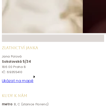
ZLATNICTVÍ JANKA
Jana Polová
Sokolovská 5/34
186 00 Praha 8
IČ: 69355410
Ukázat na mapě
KUDY K NÁM
metro
: B, C (stanice Florenc)