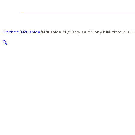
Obchod
/
Náušnice
/
Náušnice čtyřlístky se zirkony bílé zlato Z100
🔍