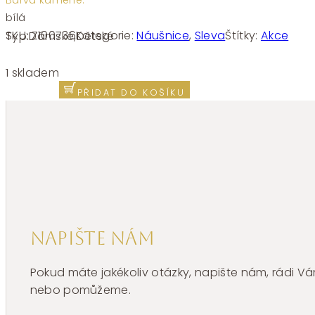
Barva kamene:
bílá
SKU:
Z100736
Kategorie:
Náušnice
,
Sleva
Štítky:
Akce
Typ:
Dámské
,
Dětské
Náušnice
čtyřlístky
1 skladem
se
PŘIDAT DO KOŠÍKU
zirkony
bílé
zlato
Z100736
množství
Napište nám
Pokud máte jakékoliv otázky, napište nám, rádi
nebo pomůžeme.