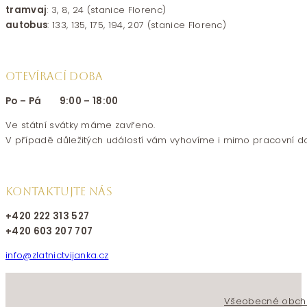
tramvaj
: 3, 8, 24 (stanice Florenc)
autobus
: 133, 135, 175, 194, 207 (stanice Florenc)
OTEVÍRACÍ DOBA
Po – Pá 9:00 – 18:00
Ve státní svátky máme zavřeno.
V případě důležitých událostí vám vyhovíme i mimo pracovní d
KONTAKTUJTE NÁS
+420 222 313 527
+420 603 207 707
info@zlatnictvijanka.cz
Follow us on Facebook
Follow us on Instagram
Všeobecné obch