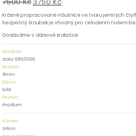
Původní
Aktuální
7500
Kč
3750
Kč
cena
cena
byla:
je:
Krásně propracované náušnice ve tvaru jemných čtyřlíst
7500 Kč.
3750 Kč.
bezpečný šroubek je vhodný pro celodenní nošení bez 
Dodáváme v dárkové krabičce
Materiál:
zlato 585/1000
Rozměr:
9mm
Barva:
bílá
Povrch:
rhodium
Kámen:
zirkon