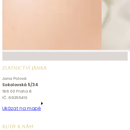
ZLATNICTVÍ JANKA
Jana Polová
Sokolovská 5/34
186 00 Praha 8
IČ: 69355410
Ukázat na mapě
KUDY K NÁM