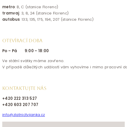
metro
: B, C (stanice Florenc)
tramvaj
: 3, 8, 24 (stanice Florenc)
autobus
: 133, 135, 175, 194, 207 (stanice Florenc)
OTEVÍRACÍ DOBA
Po – Pá 9:00 – 18:00
Ve státní svátky máme zavřeno.
V případě důležitých událostí vám vyhovíme i mimo pracovní d
KONTAKTUJTE NÁS
+420 222 313 527
+420 603 207 707
info@zlatnictvijanka.cz
Follow us on Facebook
Follow us on Instagram