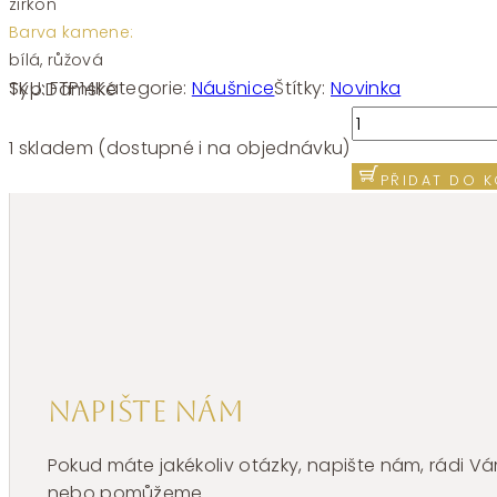
zirkon
Barva kamene:
bílá, růžová
SKU:
FTP14
Kategorie:
Náušnice
Štítky:
Novinka
Typ:
Dámské
Náušnice
Fancy
1 skladem (dostupné i na objednávku)
Tender
PŘIDAT DO K
Pink
FTP14
množství
Napište nám
Pokud máte jakékoliv otázky, napište nám, rádi
nebo pomůžeme.