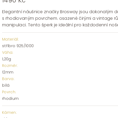
1490
Kč
Elegantní náušnice značky Brosway jsou dokonalým dop
s rhodiovaným povrchem. osazené čirými a vintage růž
manipulaci. Tento šperk je ideální pro každodenní nošen
Materiál:
stříbro 925/1000
Váha:
1,20g
Rozměr:
12mm
Barva:
bílá
Povrch:
rhodium
Kámen: