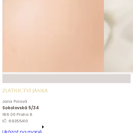
ZLATNICTVÍ JANKA
Jana Polová
Sokolovská 5/34
186 00 Praha 8
IČ: 69355410
Ukázat na mapě