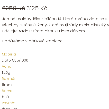
Původní
Aktuální
6250
Kč
3125
Kč
cena
cena
byla:
je:
Jemné malé kytičky z bílého 14ti karátového zlata s
6250 Kč.
3125 Kč.
všechny slečny či ženy, které mají rády minimalistický
Udělejte radost tímto okouzlujícím dárkem.
Dodáváme v dárkové krabičce
Materiál:
zlato 585/1000
Váha:
1,25g
Rozměr:
6mm
Barva:
bílá
Povrch: