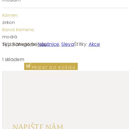
rhodium
Kámen:
zirkon
Barva kamene:
modrá
SKU:
Kategorie:
Náušnice
,
Sleva
Štítky:
Akce
Typ:
Dámské
,
Dětské
Náušnice
kytičky
1 skladem
s modrým
PŘIDAT DO KOŠÍKU
zirkonem
z bílého
zlata
Z105117
množství
Napište nám