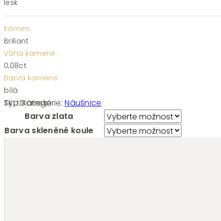
lesk
Kámen:
Briliant
Váha kamene:
0,08ct
Barva kamene:
bílá
SKU:
Kategorie:
Náušnice
Typ:
Dámské
Barva zlata
Barva skleněné koule