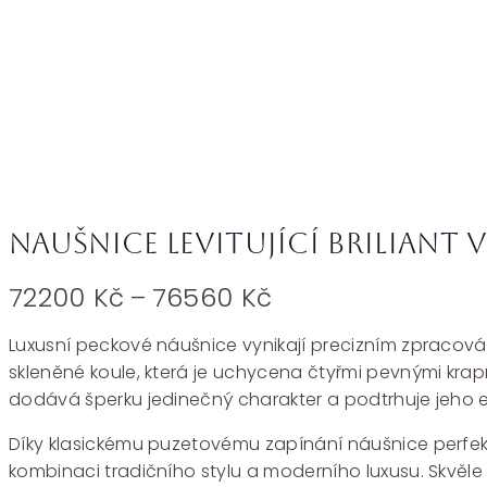
Naušnice levitující briliant 
Rozpětí
72200
Kč
–
76560
Kč
cen:
72200 Kč
Luxusní peckové náušnice vynikají precizním zpracová
až
skleněné koule, která je uchycena čtyřmi pevnými kra
76560 Kč
dodává šperku jedinečný charakter a podtrhuje jeho ex
Díky klasickému puzetovému zapínání náušnice perfektn
kombinaci tradičního stylu a moderního luxusu. Skvěle do