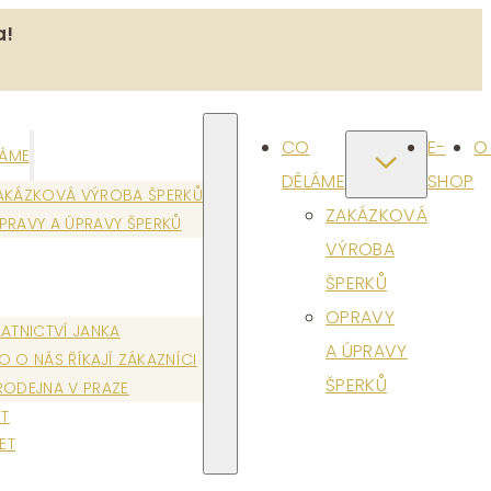
a!
CO
E-
O
LÁME
DĚLÁME
SHOP
AKÁZKOVÁ VÝROBA ŠPERKŮ
ZAKÁZKOVÁ
PRAVY A ÚPRAVY ŠPERKŮ
VÝROBA
ŠPERKŮ
OPRAVY
LATNICTVÍ JANKA
A ÚPRAVY
O O NÁS ŘÍKAJÍ ZÁKAZNÍCI
ŠPERKŮ
RODEJNA V PRAZE
T
ET