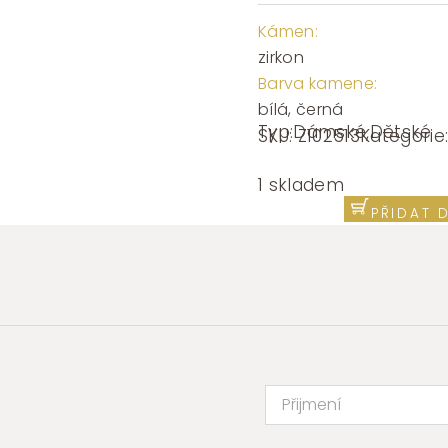
Kámen:
zirkon
Barva kamene:
bílá, černá
Typ:
Dámské
,
Dětské
SKU:
Z102513
Kategorie
Náušnice
žluté
1 skladem
zlato
PŘIDAT 
kolečka
se
zirkony
Z102513
množství