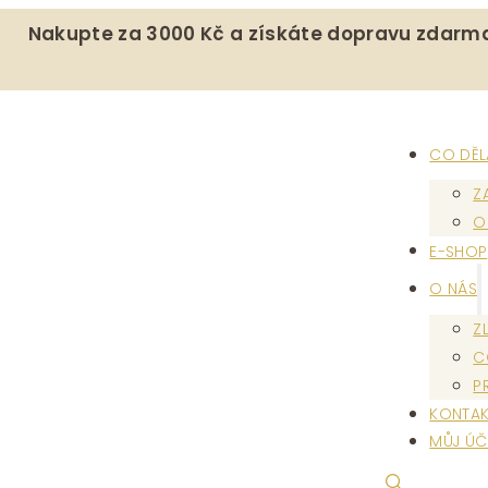
Nakupte za 3000 Kč a získáte dopravu zdarm
CO DĚ
Z
O
E-SHOP
O NÁS
Z
C
P
KONTAK
MŮJ ÚČ