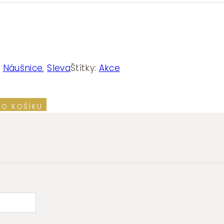
:
Náušnice
,
Sleva
Štítky:
Akce
DO KOŠÍKU