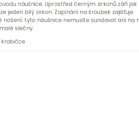
 Kč.
3125 Kč.
vodu náušnice. Uprostřed černým zirkonů září jak
e jeden bílý zirkon. Zapínání na šroubek zajišťuje
nošení. tyto náušnice nemusíte sundavat ani na 
 malé slečny.
 krabičce