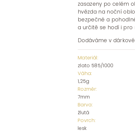
6250
zasazeny po celém ob
hvězda na noční obloz
bezpečné a pohodlné 
a určitě se hodí i pro
Dodáváme v dárkové
Materiál:
zlato 585/1000
Váha:
1,25g
Rozměr:
7mm
Barva:
žlutá
Povrch:
lesk