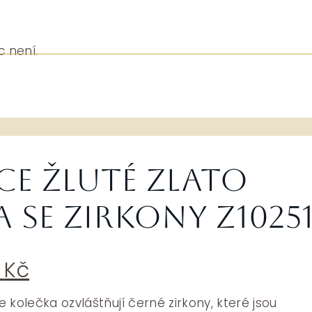
c není.
ce žluté zlato
 se zirkony Z1025
odní
Aktuální
5
Kč
a
cena
:
je:
 kolečka ozvláštňují černé zirkony, které jsou