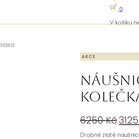
0
V košíku ni
Z102513
AKCE
Náušni
kolečka
Pův
6250
Kč
312
cen
byla
Drobné zlaté naušnice