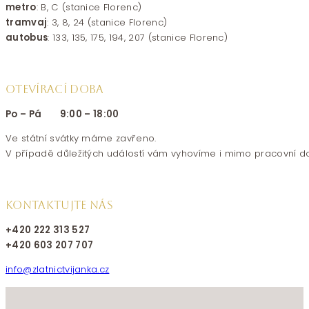
metro
: B, C (stanice Florenc)
tramvaj
: 3, 8, 24 (stanice Florenc)
autobus
: 133, 135, 175, 194, 207 (stanice Florenc)
OTEVÍRACÍ DOBA
Po – Pá 9:00 – 18:00
Ve státní svátky máme zavřeno.
V případě důležitých událostí vám vyhovíme i mimo pracovní d
KONTAKTUJTE NÁS
+420 222 313 527
+420 603 207 707
info@zlatnictvijanka.cz
Follow us on Facebook
Follow us on Instagram