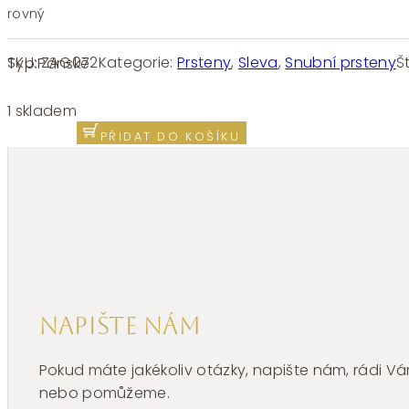
rovný
SKU:
ZAG072
Kategorie:
Prsteny
,
Sleva
,
Snubní prsteny
Š
Typ:
Pánské
Prsten
v kombinaci
1 skladem
ocel
PŘIDAT DO KOŠÍKU
a stříbro
ZAG
072
množství
Napište nám
Pokud máte jakékoliv otázky, napište nám, rádi
nebo pomůžeme.