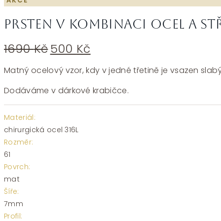
AKCE
Prsten v kombinaci ocel a st
Původní
Aktuální
1690
Kč
500
Kč
cena
cena
byla:
je:
Matný ocelový vzor, kdy v jedné třetině je vsazen slabý
1690 Kč.
500 Kč.
Dodáváme v dárkové krabičce.
Materiál:
chirurgická ocel 316L
Rozměr:
61
Povrch:
mat
Šíře:
7mm
Profil: