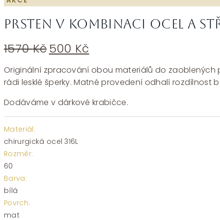
AKCE
Prsten v kombinaci ocel a st
Původní
Aktuální
1570
Kč
500
Kč
cena
cena
byla:
je:
Originální zpracování obou materiálů do zaoblených prs
1570 Kč.
500 Kč.
rádi lesklé šperky. Matné provedení odhalí rozdílnost b
Dodáváme v dárkové krabičce.
Materiál:
chirurgická ocel 316L
Rozměr:
60
Barva:
bílá
Povrch:
mat