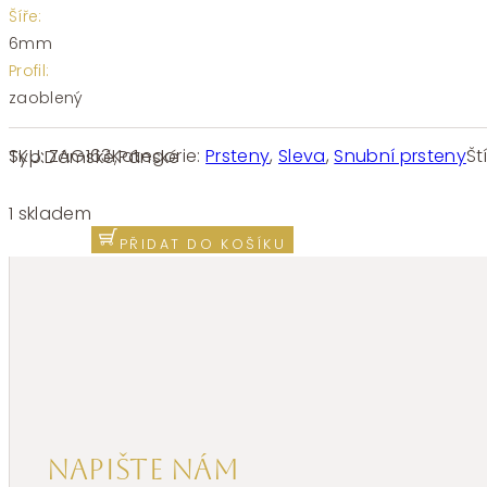
Šíře:
6mm
Profil:
zaoblený
SKU:
ZAG163
Kategorie:
Prsteny
,
Sleva
,
Snubní prsteny
Št
Typ:
Dámské
,
Pánské
Prsten
v kombinaci
1 skladem
ocel
PŘIDAT DO KOŠÍKU
a stříbro
ZAG
163
množství
Napište nám