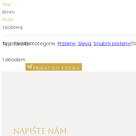
Šíře:
6mm
Profil:
zaoblený
SKU:
ZAG164
Kategorie:
Prsteny
,
Sleva
,
Snubní prsteny
Št
Typ:
Pánské
Prsten
v kombinaci
1 skladem
ocel
PŘIDAT DO KOŠÍKU
a stříbro
ZAG
164
množství
Napište nám