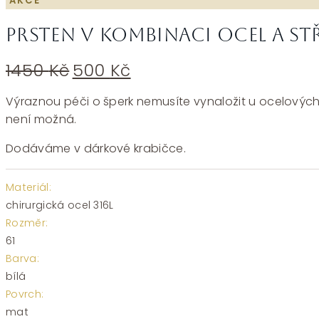
AKCE
Prsten v kombinaci ocel a st
Původní
Aktuální
1450
Kč
500
Kč
cena
cena
byla:
je:
Výraznou péči o šperk nemusíte vynaložit u ocelových p
1450 Kč.
500 Kč.
není možná.
Dodáváme v dárkové krabičce.
Materiál:
chirurgická ocel 316L
Rozměr:
61
Barva:
bílá
Povrch:
mat