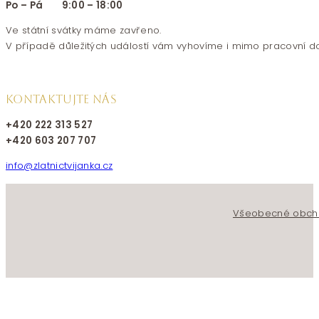
Po – Pá 9:00 – 18:00
Ve státní svátky máme zavřeno.
V případě důležitých událostí vám vyhovíme i mimo pracovní d
KONTAKTUJTE NÁS
+420 222 313 527
+420 603 207 707
info@zlatnictvijanka.cz
Follow us on Facebook
Follow us on Instagram
Všeobecné obch