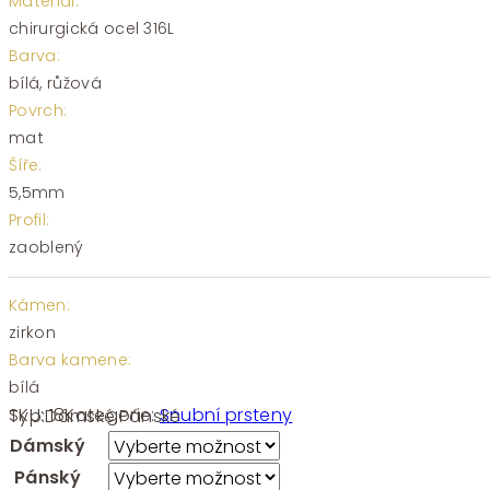
Materiál:
chirurgická ocel 316L
Barva:
bílá, růžová
Povrch:
mat
Šíře:
5,5mm
Profil:
zaoblený
Kámen:
zirkon
Barva kamene:
bílá
SKU:
18
Kategorie:
Snubní prsteny
Typ:
Dámské
,
Pánské
Dámský
Pánský