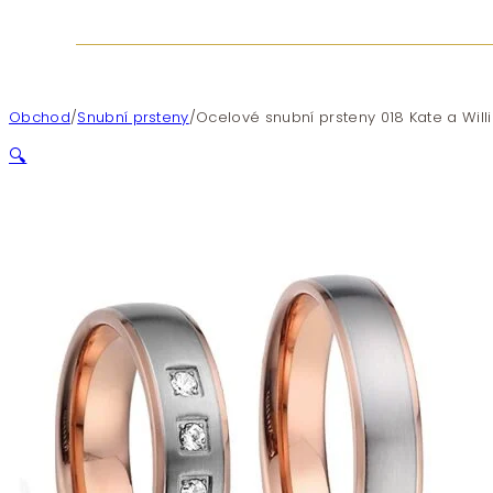
Obchod
/
Snubní prsteny
/
Ocelové snubní prsteny 018 Kate a Wil
🔍