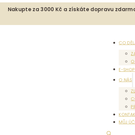
Nakupte za 3000 Kč a získáte dopravu zdarm
CO DĚ
Z
O
E-SHOP
O NÁS
Z
C
P
KONTAK
MŮJ ÚČ