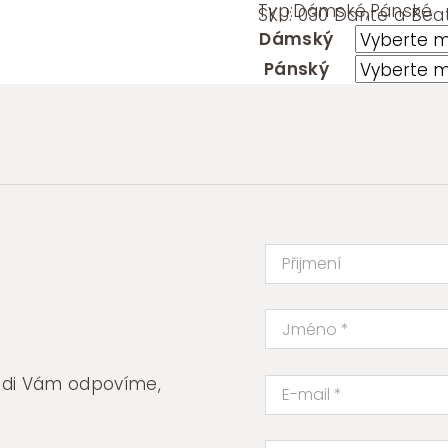
Typ:
Dámské
,
Pánské
SKU:
030 Dante a Beat
Dámský
Pánský
rádi Vám odpovíme,