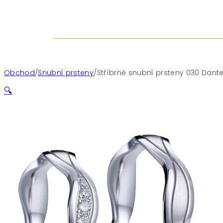
Obchod
/
Snubní prsteny
/
Stříbrné snubní prsteny 030 Dante
🔍