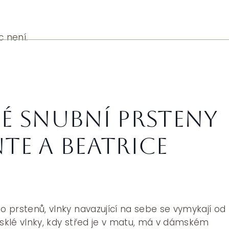
c není.
é snubní prsteny
te a Beatrice
to prstenů, vlnky navazující na sebe se vymykají od
esklé vlnky, kdy střed je v matu, má v dámském