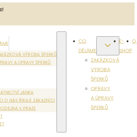
a!
CO
E-
O
LÁME
DĚLÁME
SHOP
AKÁZKOVÁ VÝROBA ŠPERKŮ
ZAKÁZKOVÁ
PRAVY A ÚPRAVY ŠPERKŮ
VÝROBA
ŠPERKŮ
OPRAVY
LATNICTVÍ JANKA
A ÚPRAVY
O O NÁS ŘÍKAJÍ ZÁKAZNÍCI
ŠPERKŮ
RODEJNA V PRAZE
T
ET