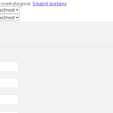
rice
Kategorie:
Snubní prsteny