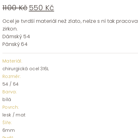
Původní
Aktuální
1100
Kč
550
Kč
cena
cena
byla:
je:
Ocel je tvrdší materiál než zlato, nelze s ní tak pra
1100 Kč.
550 Kč.
zirkon.
Dámský 54
Pánský 64
Materiál:
chirurgická ocel 316L
Rozměr:
54 / 64
Barva:
bílá
Povrch:
lesk / mat
Šíře:
6mm