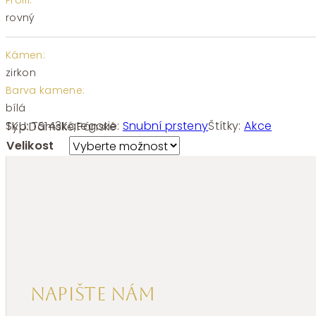
Profil:
rovný
Kámen:
zirkon
Barva kamene:
bílá
SKU:
TS143
Kategorie:
Snubní prsteny
Štítky:
Akce
Typ:
Dámské
,
Pánské
Velikost
Napište nám