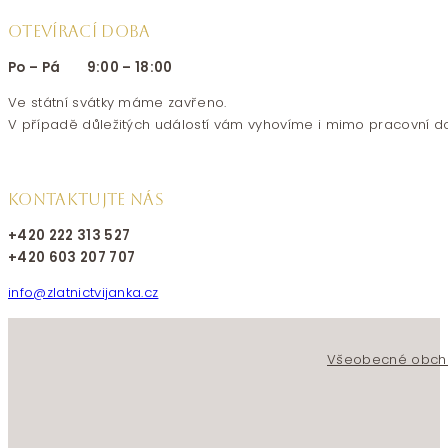
OTEVÍRACÍ DOBA
Po – Pá 9:00 – 18:00
Ve státní svátky máme zavřeno.
V případě důležitých událostí vám vyhovíme i mimo pracovní d
KONTAKTUJTE NÁS
+420 222 313 527
+420 603 207 707
info@zlatnictvijanka.cz
Follow us on Facebook
Follow us on Instagram
Všeobecné obch