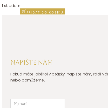
náramek
1 skladem
s motivem
PŘIDAT DO KOŠÍKU
slona
BHKB157
množství
Napište nám
Pokud máte jakékoliv otázky, napište nám, rádi
nebo pomůžeme.