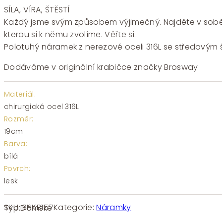
SÍLA, VÍRA, ŠTĚSTÍ
Každý jsme svým způsobem výjimečný. Najděte v sobě sí
kterou si k němu zvolíme. Věřte si.
Polotuhý náramek z nerezové oceli 316L se středovým št
Dodáváme v originální krabičce značky Brosway
Materiál:
chirurgická ocel 316L
Rozměr:
19cm
Barva:
bílá
Povrch:
lesk
SKU:
BHKB157
Kategorie:
Náramky
Typ:
Dámské
Ocelový