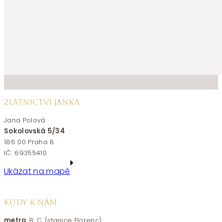
ZLATNICTVÍ JANKA
Jana Polová
Sokolovská 5/34
186 00 Praha 8
IČ: 69355410
Ukázat na mapě
KUDY K NÁM
metro
: B, C (stanice Florenc)