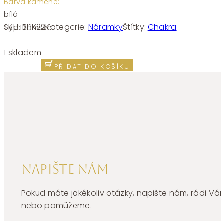
Barva kamene:
bílá
SKU:
BHK22
Kategorie:
Náramky
Štítky:
Chakra
Typ:
Dámské
Náramek
Brosway
1 skladem
Chakra
PŘIDAT DO KOŠÍKU
Pisces
BHK22
množství
Napište nám
Pokud máte jakékoliv otázky, napište nám, rádi
nebo pomůžeme.