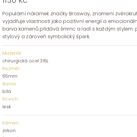
1130
Kč
Populární náramek značky Brosway, znamení zvěrokruh
vyjadřuje vlastnosti jako pozitivní energii a emocionál
barva kamenů přidává šmrnc a ladí s každým stylem. p
stylový a zároveň symbolický šperk.
Materiál:
chirurgická ocel 316L
Rozměr:
65mm
Barva:
bílá
Povrch:
lesk
Kámen:
zirkon