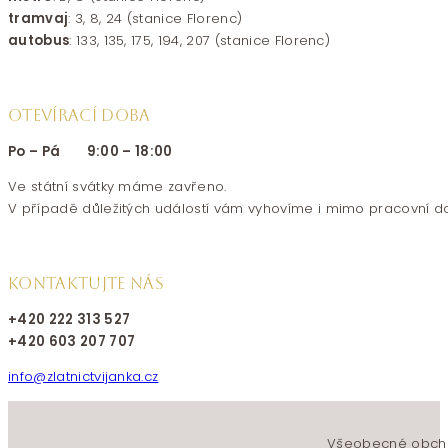
tramvaj
: 3, 8, 24 (stanice Florenc)
autobus
: 133, 135, 175, 194, 207 (stanice Florenc)
OTEVÍRACÍ DOBA
Po – Pá 9:00 – 18:00
Ve státní svátky máme zavřeno.
V případě důležitých událostí vám vyhovíme i mimo pracovní d
KONTAKTUJTE NÁS
+420 222 313 527
+420 603 207 707
info@zlatnictvijanka.cz
Follow us on Facebook
Follow us on Instagram
Všeobecné obch