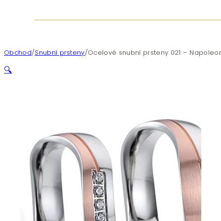
Obchod
/
Snubní prsteny
/
Ocelové snubní prsteny 021 – Napoleon
🔍