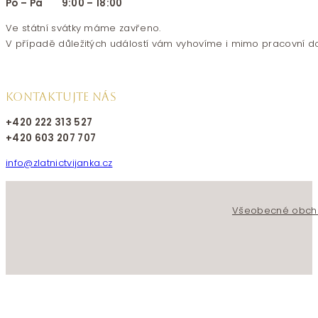
Po – Pá 9:00 – 18:00
Ve státní svátky máme zavřeno.
V případě důležitých událostí vám vyhovíme i mimo pracovní d
KONTAKTUJTE NÁS
+420 222 313 527
+420 603 207 707
info@zlatnictvijanka.cz
Follow us on Facebook
Follow us on Instagram
Všeobecné obch