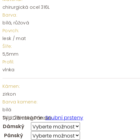
chirurgická ocel 316L
Barva:
bílá, růžová
Povrch:
lesk / mat
Šíře:
5,5mm
Profil:
vlnka
Kámen:
zirkon
Barva kamene:
bílá
SKU:
21
Kategorie:
Snubní prsteny
Typ:
Dámské
,
Pánské
Dámský
Pánský