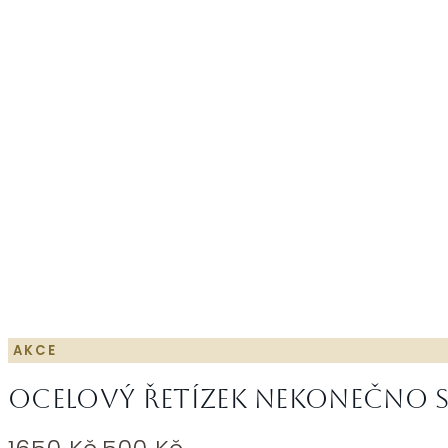
AKCE
Ocelový řetízek nekonečno s
Původní
Aktuální