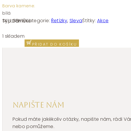
Barva kamene:
bílá
SKU:
BBN10
Kategorie:
Řetízky
,
Sleva
Štítky:
Akce
Typ:
Dámské
Ocelový
řetízek
1 skladem
nekonečno
PŘIDAT DO KOŠÍKU
se
zirkony
BBN10
množství
Napište nám
Pokud máte jakékoliv otázky, napište nám, rádi
nebo pomůžeme.