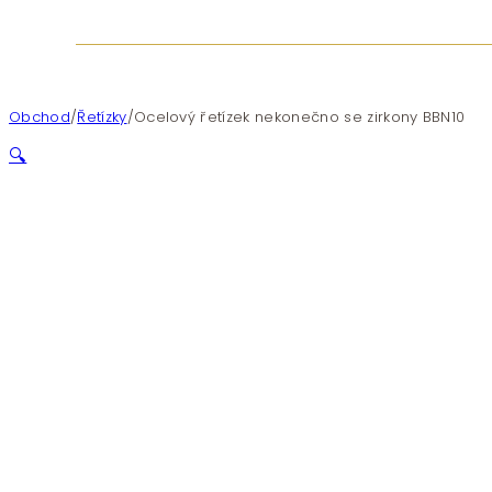
Obchod
/
Řetízky
/
Ocelový řetízek nekonečno se zirkony BBN10
🔍