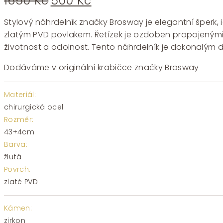
1650
Kč
500
Kč
cena
cena
byla:
je:
Stylový náhrdelník značky Brosway je elegantní šperk, i
1650 Kč.
500 Kč.
zlatým PVD povlakem. Řetízek je ozdoben propojenými s
životnost a odolnost. Tento náhrdelník je dokonalým 
Dodáváme v originální krabičce značky Brosway
Materiál:
chirurgická ocel
Rozměr:
43+4cm
Barva:
žlutá
Povrch:
zlaté PVD
Kámen:
zirkon