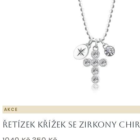
AKCE
Řetízek křížek se zirkony ch
Původní
Aktuální