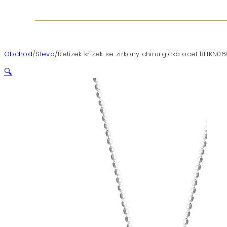
Obchod
/
Sleva
/
Řetízek křížek se zirkony chirurgická ocel BHKN06
🔍