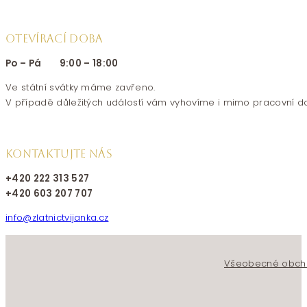
OTEVÍRACÍ DOBA
Po – Pá 9:00 – 18:00
Ve státní svátky máme zavřeno.
V případě důležitých událostí vám vyhovíme i mimo pracovní d
KONTAKTUJTE NÁS
+420 222 313 527
+420 603 207 707
info@zlatnictvijanka.cz
Follow us on Facebook
Follow us on Instagram
Všeobecné obch