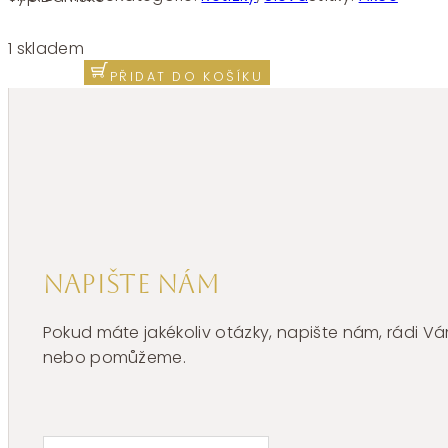
Řetízek
křížek
1 skladem
se
PŘIDAT DO KOŠÍKU
zirkony
chirurgická
ocel
BHKN060
množství
Napište nám
Pokud máte jakékoliv otázky, napište nám, rádi
nebo pomůžeme.