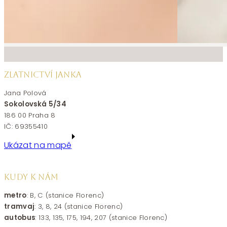
ZLATNICTVÍ JANKA
Jana Polová
Sokolovská 5/34
186 00 Praha 8
IČ: 69355410
Ukázat na mapě
KUDY K NÁM
metro
: B, C (stanice Florenc)
tramvaj
: 3, 8, 24 (stanice Florenc)
autobus
: 133, 135, 175, 194, 207 (stanice Florenc)