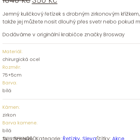
1040
Kč
350
Kč
cena
cena
byla:
je:
Jemný kuličkový řetízek s drobným zirkonovým křížkem
1040 Kč.
350 Kč.
takže jej můžete nosit dlouhý přes svetr nebo pokud mát
Dodáváme v originální krabičce značky Brosway
Materiál:
chirurgická ocel
Rozměr:
75+5cm
Barva:
bílá
Kámen:
zirkon
Barva kamene:
bílá
SKU:
BHKN060
Kategorie:
Řetízky
,
Sleva
Štítky:
Akce
Typ:
Dámské