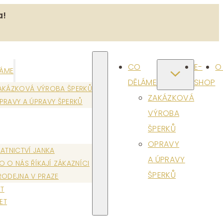
a!
CO
E-
O
LÁME
DĚLÁME
SHOP
AKÁZKOVÁ VÝROBA ŠPERKŮ
ZAKÁZKOVÁ
PRAVY A ÚPRAVY ŠPERKŮ
VÝROBA
ŠPERKŮ
OPRAVY
LATNICTVÍ JANKA
A ÚPRAVY
O O NÁS ŘÍKAJÍ ZÁKAZNÍCI
ŠPERKŮ
RODEJNA V PRAZE
T
ET