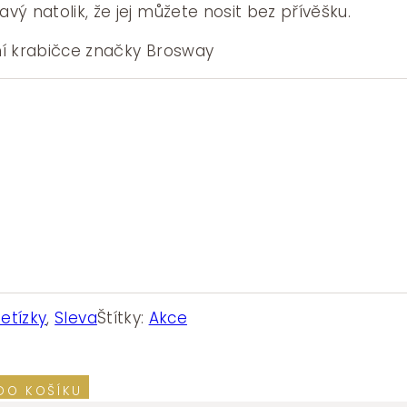
Kč.
400 Kč.
ý natolik, že jej můžete nosit bez přívěšku.
í krabičce značky Brosway
etízky
,
Sleva
Štítky:
Akce
DO KOŠÍKU