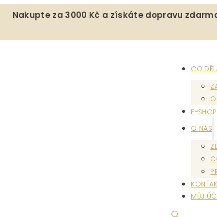
Nakupte za 3000 Kč a získáte dopravu zdarm
CO DĚ
Z
O
E-SHOP
O NÁS
Z
C
P
KONTAK
MŮJ ÚČ