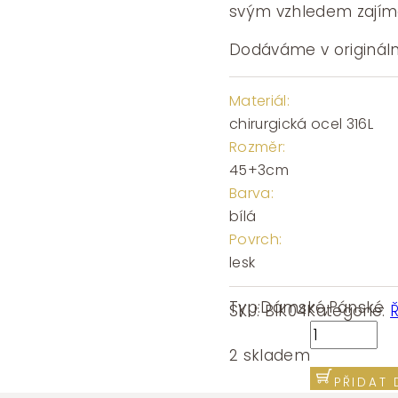
1060 
svým vzhledem zajímav
Dodáváme v origináln
Materiál:
chirurgická ocel 316L
Rozměr:
45+3cm
Barva:
bílá
Povrch:
lesk
Typ:
Dámské
,
Pánské
SKU:
BIK04
Kategorie:
Ř
Řetízek
pancr
2 skladem
s válečky
PŘIDAT 