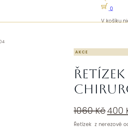
0
V košíku ni
K04
AKCE
Řetízek
chirur
Půvo
1060
Kč
400
cen
byla:
Řetízek z nerezové oc