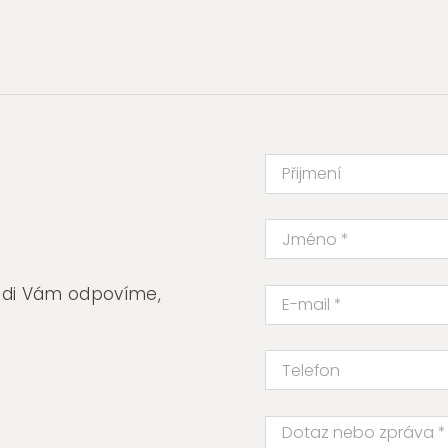
chirurgická
ocel
BIK04
množství
rádi Vám odpovíme,