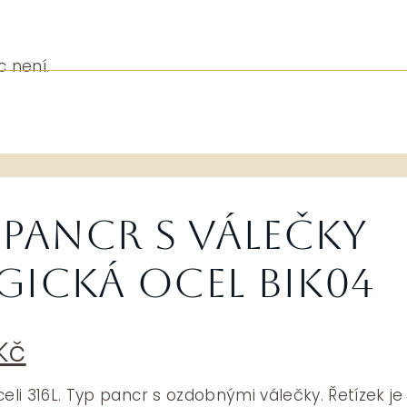
c není.
 pancr s válečky
gická ocel BIK04
dní
Aktuální
Kč
a
cena
je:
eli 316L. Typ pancr s ozdobnými válečky. Řetízek je