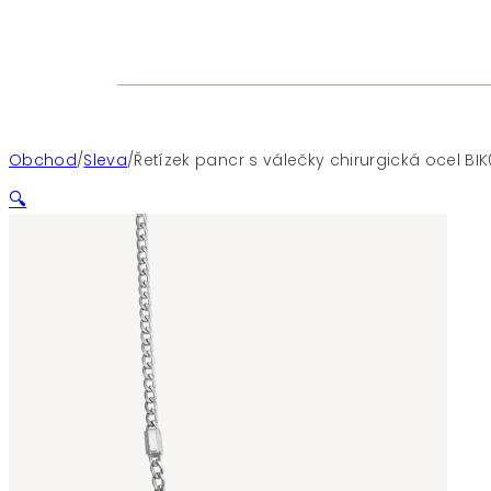
Obchod
/
Sleva
/
Řetízek pancr s válečky chirurgická ocel BI
🔍