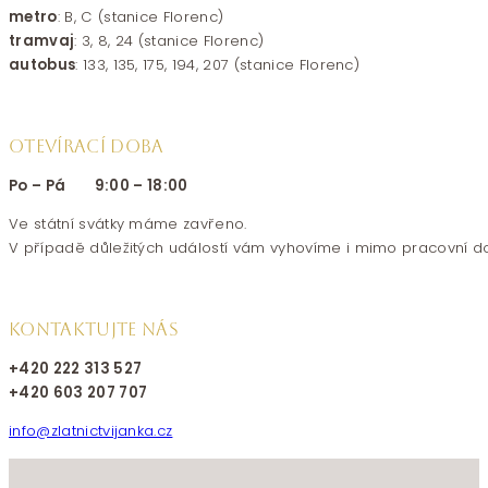
metro
: B, C (stanice Florenc)
tramvaj
: 3, 8, 24 (stanice Florenc)
autobus
: 133, 135, 175, 194, 207 (stanice Florenc)
OTEVÍRACÍ DOBA
Po – Pá 9:00 – 18:00
Ve státní svátky máme zavřeno.
V případě důležitých událostí vám vyhovíme i mimo pracovní d
KONTAKTUJTE NÁS
+420 222 313 527
+420 603 207 707
info@zlatnictvijanka.cz
Follow us on Facebook
Follow us on Instagram