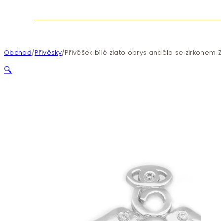
Obchod
/
Přívěsky
/
Přívěšek bílé zlato obrys anděla se zirkonem 
🔍