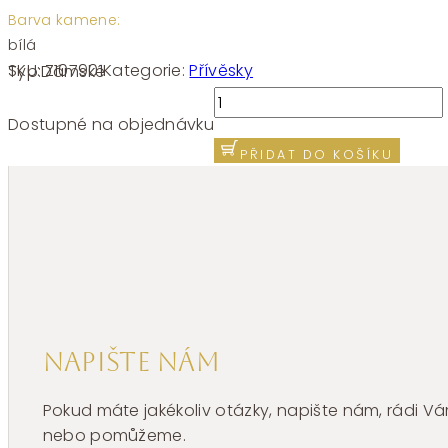
Barva kamene:
bílá
SKU:
Z107901
Kategorie:
Přívěsky
Typ:
Dámské
Přívěšek
bílé
Dostupné na objednávku
zlato
PŘIDAT DO KOŠÍKU
obrys
anděla
se
zirkonem
Z107901
množství
Napište nám
Pokud máte jakékoliv otázky, napište nám, rádi
nebo pomůžeme.