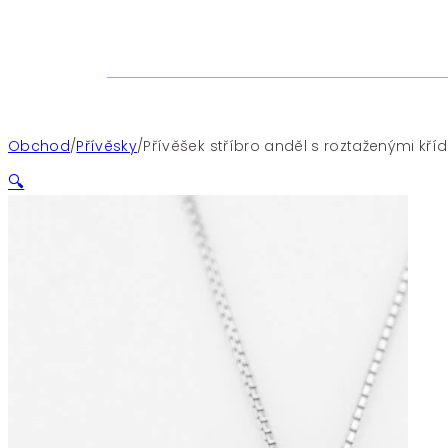
Obchod
/
Přívěsky
/
Přívěšek stříbro anděl s roztaženými kříd
🔍