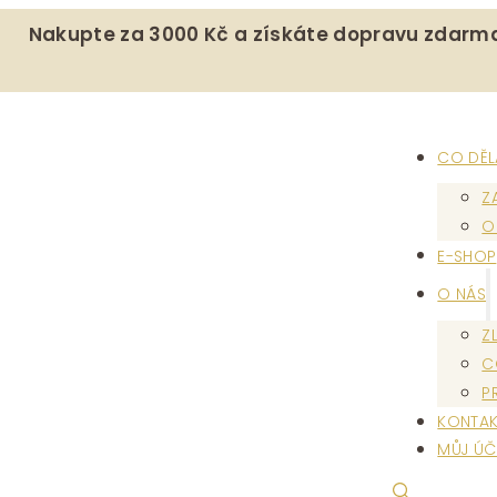
Nakupte za 3000 Kč a získáte dopravu zdarm
CO DĚ
Z
O
E-SHOP
O NÁS
Z
C
P
KONTAK
MŮJ ÚČ