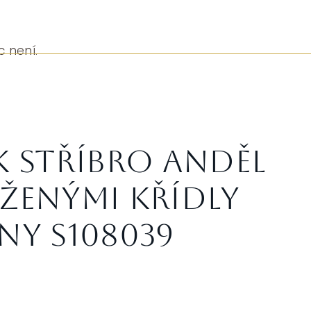
c není.
k stříbro anděl
ženými křídly
ny S108039