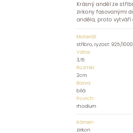
Krásný anděl ze stří
zirkony fasovanými do
anděla, proto vytváří 
Materiál:
stříbro, ryzost: 925/1000
Váha:
3,15
Rozměr:
2cm
Barva:
bílá
Povrch:
rhodium
Kámen:
zirkon