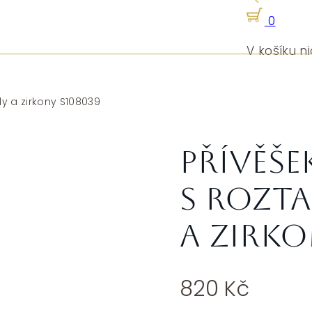
0
V košíku ni
ly a zirkony S108039
Přívěše
s rozta
a zirko
820
Kč