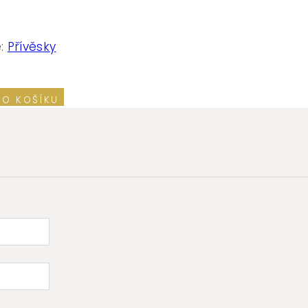
e:
Přívěsky
DO KOŠÍKU
mi