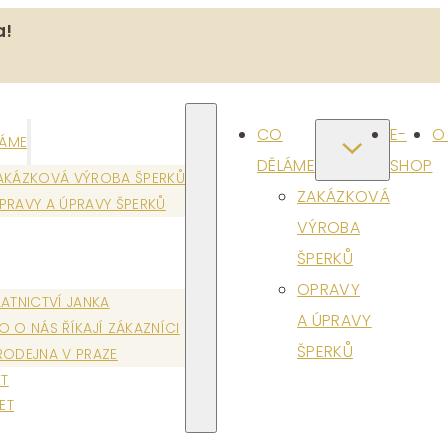
a!
CO
E-
O
LÁME
DĚLÁME
SHOP
AKÁZKOVÁ VÝROBA ŠPERKŮ
ZAKÁZKOVÁ
PRAVY A ÚPRAVY ŠPERKŮ
VÝROBA
ŠPERKŮ
OPRAVY
LATNICTVÍ JANKA
A ÚPRAVY
O O NÁS ŘÍKAJÍ ZÁKAZNÍCI
ŠPERKŮ
RODEJNA V PRAZE
T
ET