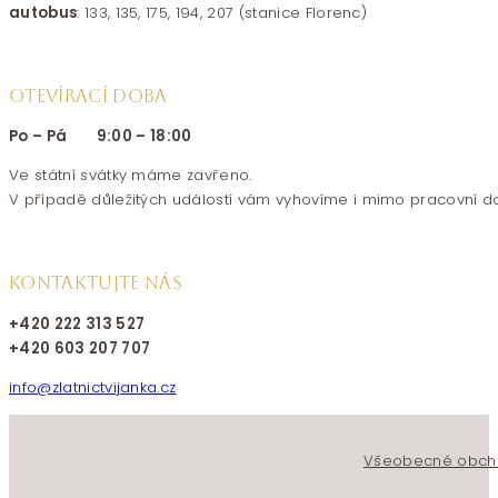
autobus
: 133, 135, 175, 194, 207 (stanice Florenc)
OTEVÍRACÍ DOBA
Po – Pá 9:00 – 18:00
Ve státní svátky máme zavřeno.
V případě důležitých událostí vám vyhovíme i mimo pracovní d
KONTAKTUJTE NÁS
+420 222 313 527
+420 603 207 707
info@zlatnictvijanka.cz
Follow us on Facebook
Follow us on Instagram
Všeobecné obch