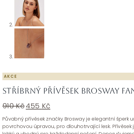
AKCE
Stříbrný přívěsek Brosway Fa
Původní
Aktuální
910
Kč
455
Kč
cena
cena
byla:
je:
Půvabný přívěsek značky Brosway je elegantní šperk ur
910 Kč.
455 Kč.
povrchovou úpravou, pro dlouhotrvající lesk. Přívěsek
lehký a vhodný pro každodenní nošení. Doporučujeme 