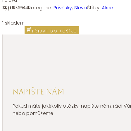
fialová
SKU:
FMP04
Kategorie:
Přívěsky
,
Sleva
Štítky:
Akce
Typ:
Dámské
Stříbrný
přívěsek
1 skladem
Brosway
PŘIDAT DO KOŠÍKU
Fancy
Magic
Purple
FMP04
množství
Napište nám
Pokud máte jakékoliv otázky, napište nám, rádi
nebo pomůžeme.