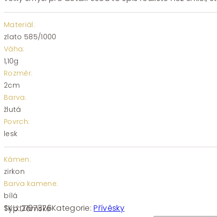
Materiál:
zlato 585/1000
Váha:
1,10g
Rozměr:
2cm
Barva:
žlutá
Povrch:
lesk
Kámen:
zirkon
Barva kamene:
bílá
SKU:
Z107376
Kategorie:
Přívěsky
Typ:
Dámské