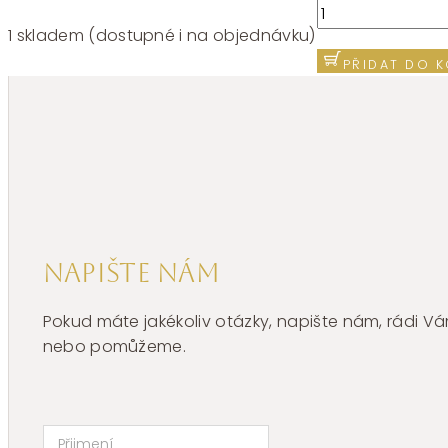
Přívěšek
znamení
1 skladem (dostupné i na objednávku)
panna
PŘIDAT DO K
žluté
zlato
Z107376
množství
Napište nám
Pokud máte jakékoliv otázky, napište nám, rádi
nebo pomůžeme.