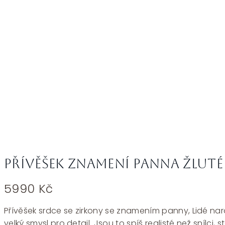
Přívěšek znamení panna žluté 
5990
Kč
Přívěšek srdce se zirkony se znamením panny, Lidé nar
velký smysl pro detail. Jsou to spíš realisté než sníl