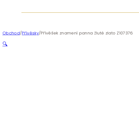
Obchod
/
Přívěsky
/
Přívěšek znamení panna žluté zlato Z107376
🔍