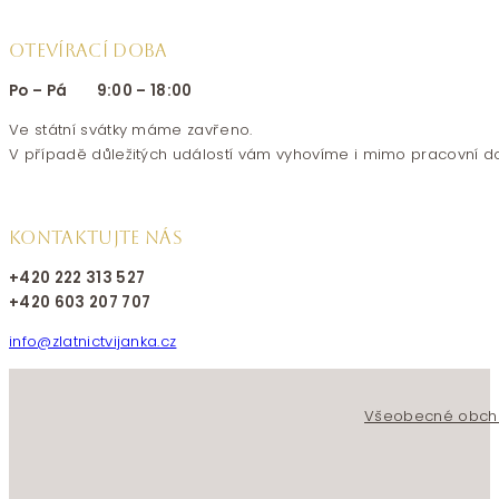
OTEVÍRACÍ DOBA
Po – Pá 9:00 – 18:00
Ve státní svátky máme zavřeno.
V případě důležitých událostí vám vyhovíme i mimo pracovní d
KONTAKTUJTE NÁS
+420 222 313 527
+420 603 207 707
info@zlatnictvijanka.cz
Follow us on Facebook
Follow us on Instagram
Všeobecné obch