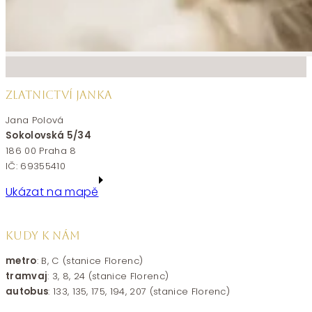
ZLATNICTVÍ JANKA
Jana Polová
Sokolovská 5/34
186 00 Praha 8
IČ: 69355410
Ukázat na mapě
KUDY K NÁM
metro
: B, C (stanice Florenc)
tramvaj
: 3, 8, 24 (stanice Florenc)
autobus
: 133, 135, 175, 194, 207 (stanice Florenc)