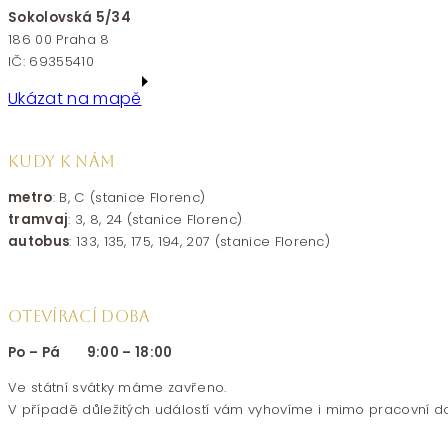
Sokolovská 5/34
186 00 Praha 8
IČ: 69355410
Ukázat na mapě
KUDY K NÁM
metro
: B, C (stanice Florenc)
tramvaj
: 3, 8, 24 (stanice Florenc)
autobus
: 133, 135, 175, 194, 207 (stanice Florenc)
OTEVÍRACÍ DOBA
Po – Pá 9:00 – 18:00
Ve státní svátky máme zavřeno.
V případě důležitých událostí vám vyhovíme i mimo pracovní d