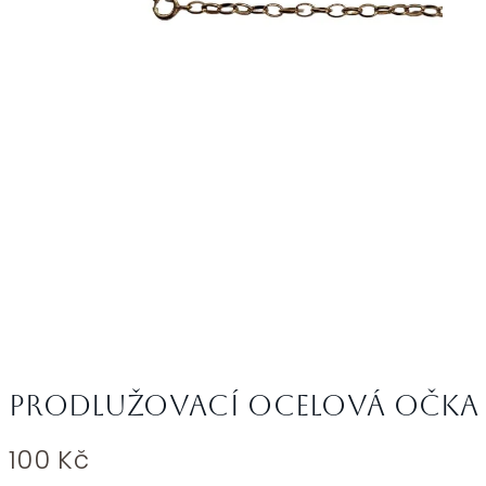
Prodlužovací ocelová očka 
100
Kč