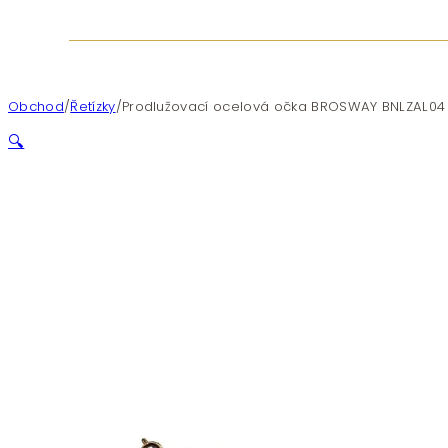
Obchod
/
Řetízky
/
Prodlužovací ocelová očka BROSWAY BNLZAL04
🔍