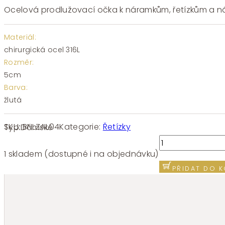
Ocelová prodlužovací očka k náramkům, řetízkům a n
Materiál:
chirurgická ocel 316L
Rozměr:
5cm
Barva:
žlutá
SKU:
BNLZAL04
Kategorie:
Řetízky
Typ:
Dámské
Prodlužovací
ocelová
1 skladem (dostupné i na objednávku)
očka
PŘIDAT DO K
BROSWAY
BNLZAL04
množství