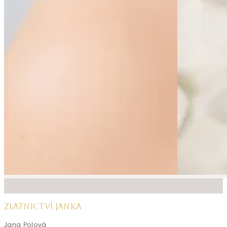
ZLATNICTVÍ JANKA
Jana Polová