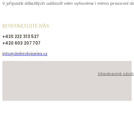
V případě důležitých událostí vám vyhovíme i mimo pracovní d
KONTAKTUJTE NÁS
+420 222 313 527
+420 603 207 707
info@zlatnictvijanka.cz
Follow us on Facebook
Follow us on Instagram
Všeobecné obch