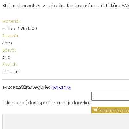
Stříbrná prodlužovací očka k náramkům a řetízkům FA
Materiál:
stříbro 925/1000
Rozměr:
3cm
Barva:
bílá
Povrch:
rhodium
SKU:
FZB02
Kategorie:
Náramky
Typ:
Dámské
Prodlužovací
stříbrná
1 skladem (dostupné i na objednávku)
očka
PŘIDAT DO K
FANCY
FZB02