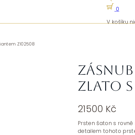
0
V košíku ni
iliantem Z102508
Zásnubn
zlato s
21500
Kč
Prsten šaton s rovně
detailem tohoto prste