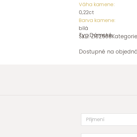
Váha kamene:
0,22ct
Barva kamene:
bílá
Typ:
Dámské
SKU:
Z102508
Kategori
Dostupné na objedn