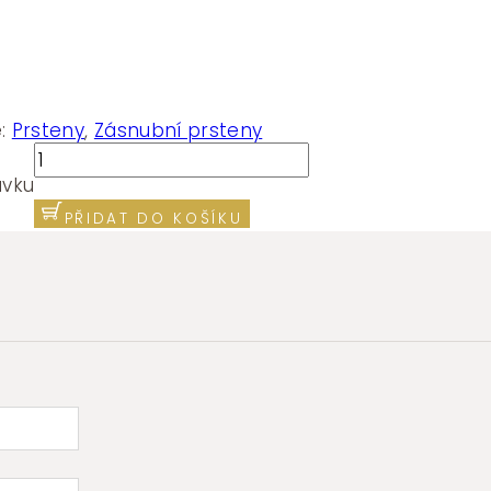
e:
Prsteny
,
Zásnubní prsteny
Zásnubní
prsten
ávku
bílé
PŘIDAT DO KOŠÍKU
zlato
s briliantem
Z102508
množství