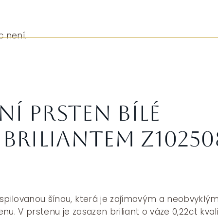
c není.
í prsten bílé
 briliantem Z10250
 spilovanou šínou, která je zajímavým a neobvyklý
nu. V prstenu je zasazen briliant o váze 0,22ct kval