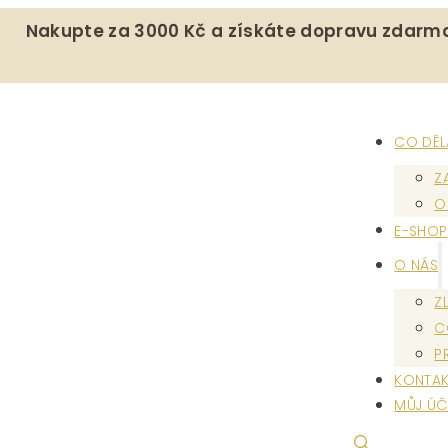
Nakupte za 3000 Kč a získáte dopravu zdarm
CO DĚ
Z
O
E-SHOP
O NÁS
Z
C
P
KONTAK
MŮJ ÚČ