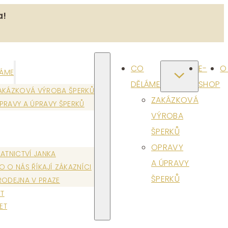
a!
CO
E-
O
LÁME
DĚLÁME
SHOP
AKÁZKOVÁ VÝROBA ŠPERKŮ
ZAKÁZKOVÁ
PRAVY A ÚPRAVY ŠPERKŮ
VÝROBA
ŠPERKŮ
OPRAVY
LATNICTVÍ JANKA
A ÚPRAVY
O O NÁS ŘÍKAJÍ ZÁKAZNÍCI
ŠPERKŮ
RODEJNA V PRAZE
T
ET