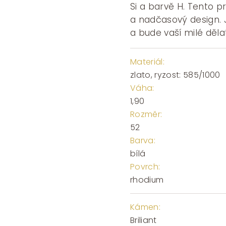
Si a barvě H. Tento p
a nadčasový design. 
a bude vaší milé děl
Materiál:
zlato, ryzost: 585/1000
Váha:
1,90
Rozměr:
52
Barva:
bílá
Povrch:
rhodium
Kámen:
Briliant