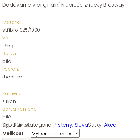
Dodáváme v originální krabičce značky Brosway
Materiál:
stříbro 925/1000
Váha:
1,65g
Barva:
bílá
Povrch:
rhodium
Kámen:
zirkon
Barva kamene:
bílá
SKU:
FIW17
Kategorie:
Prsteny
,
Sleva
Štítky:
Akce
Typ:
Dámské
Velikost