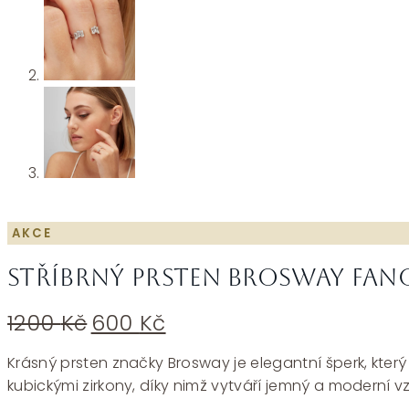
AKCE
Stříbrný prsten Brosway Fanc
Původní
Aktuální
1200
Kč
600
Kč
cena
cena
byla:
je:
Krásný prsten značky Brosway je elegantní šperk, kter
1200 Kč.
600 Kč.
kubickými zirkony, díky nimž vytváří jemný a moderní vz