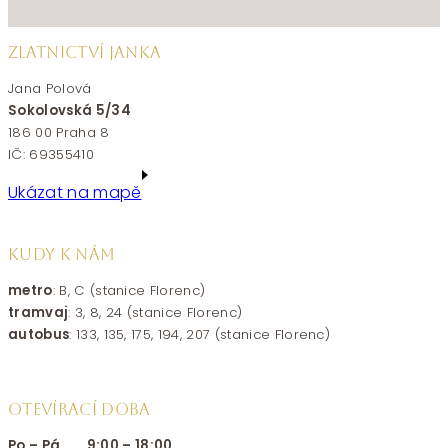
ZLATNICTVÍ JANKA
Jana Polová
Sokolovská 5/34
186 00 Praha 8
IČ: 69355410
Ukázat na mapě
KUDY K NÁM
metro
: B, C (stanice Florenc)
tramvaj
: 3, 8, 24 (stanice Florenc)
autobus
: 133, 135, 175, 194, 207 (stanice Florenc)
OTEVÍRACÍ DOBA
Po – Pá 9:00 – 18:00