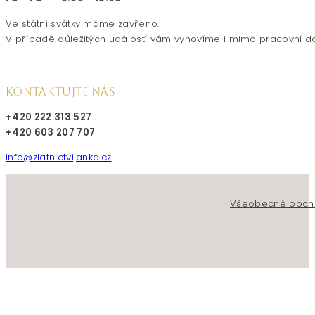
Ve státní svátky máme zavřeno.
V případě důležitých událostí vám vyhovíme i mimo pracovní d
KONTAKTUJTE NÁS
+420 222 313 527
+420 603 207 707
info@zlatnictvijanka.cz
Follow us on Facebook
Follow us on Instagram
Všeobecné obch