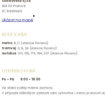
Sokolovská 5/34
186 00 Praha 8
IČ: 69355410
Ukázat na mapě
KUDY K NÁM
metro
: B, C (stanice Florenc)
tramvaj
: 3, 8, 24 (stanice Florenc)
autobus
: 133, 135, 175, 194, 207 (stanice Florenc)
OTEVÍRACÍ DOBA
Po – Pá 9:00 – 18:00
Ve státní svátky máme zavřeno.
V případě důležitých událostí vám vyhovíme i mimo pracovní d