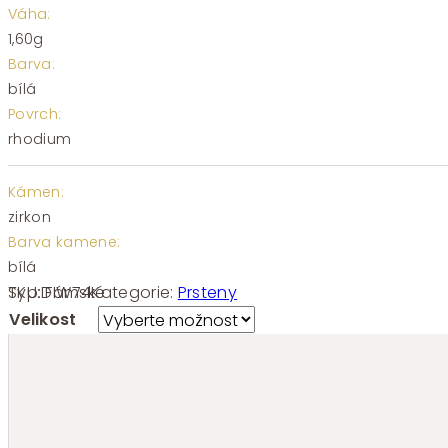
Váha:
1,60g
Barva:
bílá
Povrch:
rhodium
Kámen:
zirkon
Barva kamene:
bílá
SKU:
FIW74
Kategorie:
Prsteny
Typ:
Dámské
Velikost