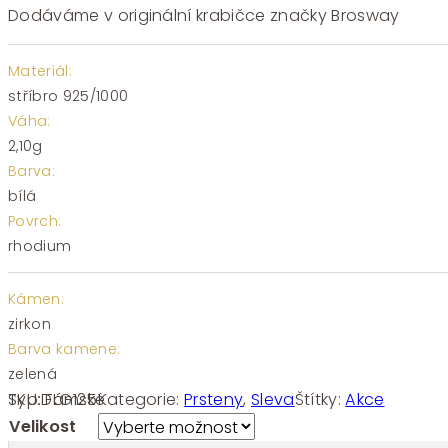
Dodáváme v originální krabičce značky Brosway
Materiál:
stříbro 925/1000
Váha:
2,10g
Barva:
bílá
Povrch:
rhodium
Kámen:
zirkon
Barva kamene:
zelená
SKU:
FLG125
Kategorie:
Prsteny
,
Sleva
Štítky:
Akce
Typ:
Dámské
Velikost