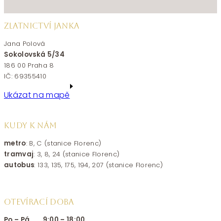
ZLATNICTVÍ JANKA
Jana Polová
Sokolovská 5/34
186 00 Praha 8
IČ: 69355410
Ukázat na mapě
KUDY K NÁM
metro
: B, C (stanice Florenc)
tramvaj
: 3, 8, 24 (stanice Florenc)
autobus
: 133, 135, 175, 194, 207 (stanice Florenc)
OTEVÍRACÍ DOBA
Po – Pá 9:00 – 18:00