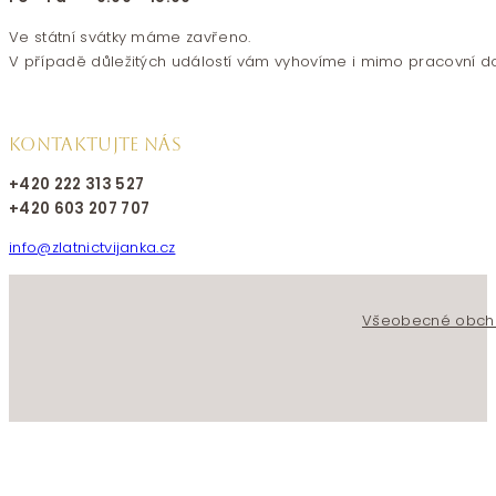
Ve státní svátky máme zavřeno.
V případě důležitých událostí vám vyhovíme i mimo pracovní d
KONTAKTUJTE NÁS
+420 222 313 527
+420 603 207 707
info@zlatnictvijanka.cz
Follow us on Facebook
Follow us on Instagram
Všeobecné obch