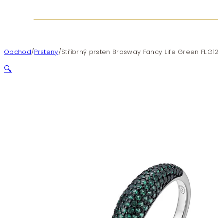
Obchod
/
Prsteny
/
Stříbrný prsten Brosway Fancy Life Green FLG1
🔍