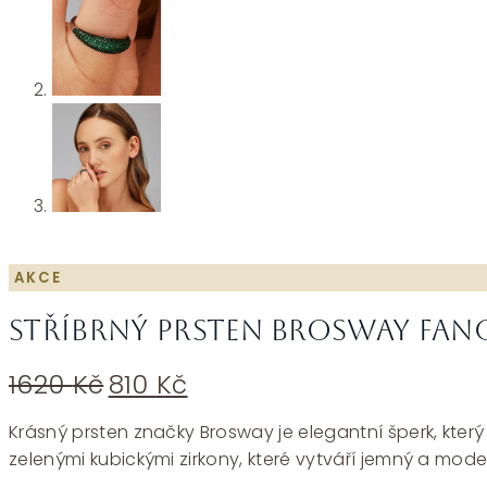
AKCE
Stříbrný prsten Brosway Fancy
Původní
Aktuální
1620
Kč
810
Kč
cena
cena
byla:
je:
Krásný prsten značky Brosway je elegantní šperk, kter
1620 Kč.
810 Kč.
zelenými kubickými zirkony, které vytváří jemný a moder