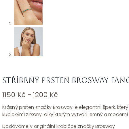
Stříbrný prsten Brosway Fanc
Rozpětí
1150
Kč
–
1200
Kč
cen:
1150 Kč
Krásný prsten značky Brosway je elegantní šperk, kter
až
kubickými zirkony, díky kterým vytváří jemný a moderní 
1200 Kč
Dodáváme v originální krabičce značky Brosway