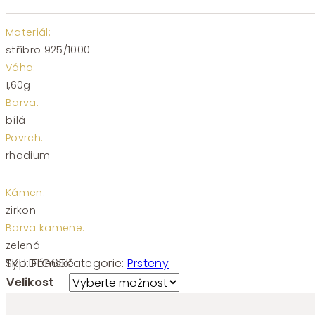
Materiál:
stříbro 925/1000
Váha:
1,60g
Barva:
bílá
Povrch:
rhodium
Kámen:
zirkon
Barva kamene:
zelená
SKU:
FLG65
Kategorie:
Prsteny
Typ:
Dámské
Velikost