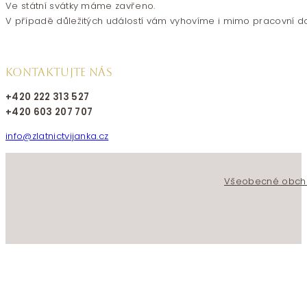
Ve státní svátky máme zavřeno.
V případě důležitých událostí vám vyhovíme i mimo pracovní d
KONTAKTUJTE NÁS
+420 222 313 527
+420 603 207 707
info@zlatnictvijanka.cz
Follow us on Facebook
Follow us on Instagram
Všeobecné obch