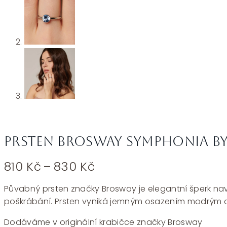
Prsten Brosway Symphonia B
Rozpětí
810
Kč
–
830
Kč
cen:
810 Kč
Půvabný prsten značky Brosway je elegantní šperk navrže
až
poškrábání. Prsten vyniká jemným osazením modrým cubi
830 Kč
Dodáváme v originální krabičce značky Brosway