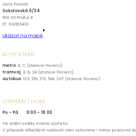
Jana Polová
Sokolovská 5/34
186 00 Praha 8
IČ: 69355410
Ukázat na mapě
KUDY K NÁM
metro
: B, C (stanice Florenc)
tramvaj
: 3, 8, 24 (stanice Florenc)
autobus
: 133, 135, 175, 194, 207 (stanice Florenc)
OTEVÍRACÍ DOBA
Po – Pá 9:00 – 18:00
Ve státní svátky máme zavřeno.
V případě důležitých událostí vám vyhovíme i mimo pracovní d