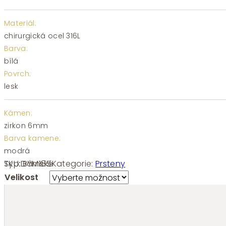
Materiál:
chirurgická ocel 316L
Barva:
bílá
Povrch:
lesk
Kámen:
zirkon 6mm
Barva kamene:
modrá
SKU:
BYM185
Kategorie:
Prsteny
Typ:
Dámské
Velikost