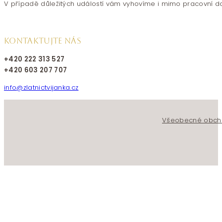
V případě důležitých událostí vám vyhovíme i mimo pracovní d
KONTAKTUJTE NÁS
+420 222 313 527
+420 603 207 707
info@zlatnictvijanka.cz
Follow us on Facebook
Follow us on Instagram
Všeobecné obch