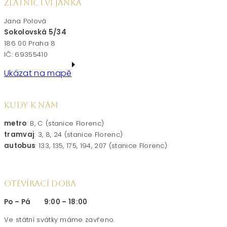
ZLATNICTVÍ JANKA
Jana Polová
Sokolovská 5/34
186 00 Praha 8
IČ: 69355410
Ukázat na mapě
KUDY K NÁM
metro
: B, C (stanice Florenc)
tramvaj
: 3, 8, 24 (stanice Florenc)
autobus
: 133, 135, 175, 194, 207 (stanice Florenc)
OTEVÍRACÍ DOBA
Po – Pá 9:00 – 18:00
Ve státní svátky máme zavřeno.