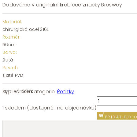
Dodáváme v originální krabičce značky Brosway
Materiál:
chirurgická ocel 316L
Rozměr:
56cm
Barva:
žlutá
Povrch:
zlaté PVD
SKU:
BNL024
Kategorie:
Řetízky
Typ:
Dámské
Řetízek
chirurgická
1 skladem (dostupné i na objednávku)
ocel
PŘIDAT DO K
Brosway
ESSENTIAL