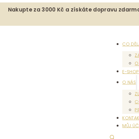
Nakupte za 3000 Kč a získáte dopravu zdarm
CO DĚ
Z
O
E-SHOP
O NÁS
Z
C
P
KONTAK
MŮJ ÚČ