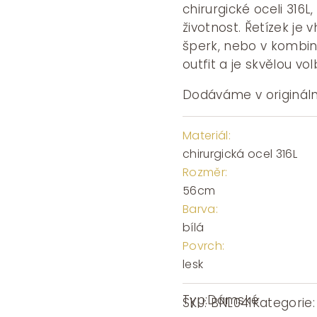
chirurgické oceli 316L
životnost. Řetízek je
šperk, nebo v kombina
outfit a je skvělou vo
Dodáváme v origináln
Materiál:
chirurgická ocel 316L
Rozměr:
56cm
Barva:
bílá
Povrch:
lesk
Typ:
Dámské
SKU:
BNL041
Kategorie