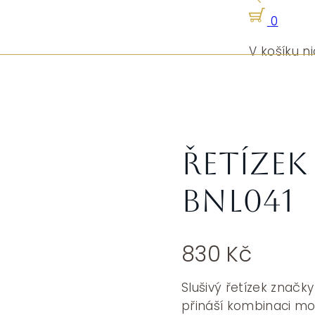
0
V košíku ni
Řetízek
BNL041
830
Kč
Slušivý řetízek značk
přináší kombinaci mod