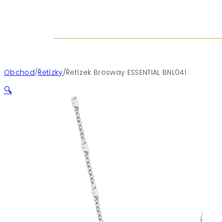
Obchod
/
Řetízky
/
Řetízek Brosway ESSENTIAL BNL041
🔍