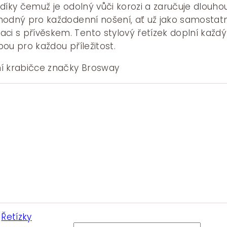
, díky čemuž je odolný vůči korozi a zaručuje dlouho
 vhodný pro každodenní nošení, ať už jako samostat
ci s přívěskem. Tento stylový řetízek doplní každý
lbou pro každou příležitost.
í krabičce značky Brosway
:
Řetízky