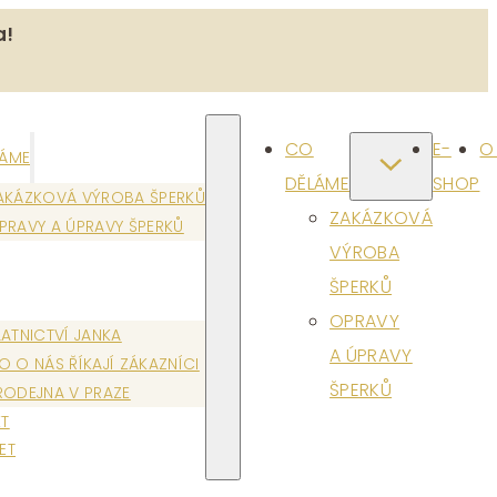
a!
CO
E-
O
LÁME
DĚLÁME
SHOP
AKÁZKOVÁ VÝROBA ŠPERKŮ
ZAKÁZKOVÁ
PRAVY A ÚPRAVY ŠPERKŮ
VÝROBA
ŠPERKŮ
OPRAVY
LATNICTVÍ JANKA
A ÚPRAVY
O O NÁS ŘÍKAJÍ ZÁKAZNÍCI
ŠPERKŮ
RODEJNA V PRAZE
T
ET