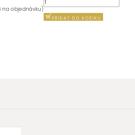
Řetízek
Brosway
i na objednávku)
ESSENTIAL
PŘIDAT DO KOŠÍKU
BNL041
množství