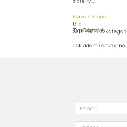
zlaté PVD
Barva kamene:
bílá
Typ:
Dámské
SKU:
BHKE002
Kategori
1 skladem (dostupné 