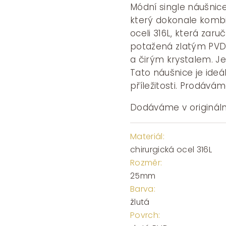
Módní single náušnic
který dokonale kombin
oceli 316L, která zaru
potažená zlatým PVD 
a čirým krystalem. J
Tato náušnice je ideá
příležitosti. Prodávám
Dodáváme v origináln
Materiál:
chirurgická ocel 316L
Rozměr:
25mm
Barva:
žlutá
Povrch: