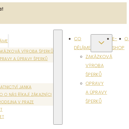
a!
CO
E-
O
LÁME
DĚLÁME
SHOP
AKÁZKOVÁ VÝROBA ŠPERKŮ
ZAKÁZKOVÁ
PRAVY A ÚPRAVY ŠPERKŮ
VÝROBA
ŠPERKŮ
OPRAVY
LATNICTVÍ JANKA
A ÚPRAVY
O O NÁS ŘÍKAJÍ ZÁKAZNÍCI
ŠPERKŮ
RODEJNA V PRAZE
T
ET