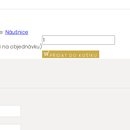
e:
Náušnice
Single
náušnice
i na objednávku)
chirurgická
PŘIDAT DO KOŠÍKU
ocel
Brosway
Chakra
BHKE002
množství