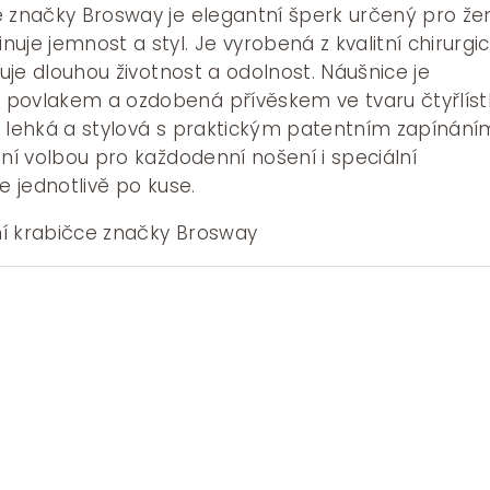
e značky Brosway je elegantní šperk určený pro že
uje jemnost a styl. Je vyrobená z kvalitní chirurgi
čuje dlouhou životnost a odolnost. Náušnice je
povlakem a ozdobená přívěskem ve tvaru čtyřlíst
e lehká a stylová s praktickým patentním zapínání
lní volbou pro každodenní nošení i speciální
e jednotlivě po kuse.
í krabičce značky Brosway