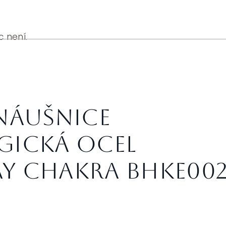
c není.
 náušnice
gická ocel
y Chakra BHKE00