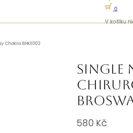
0
V košíku ni
way Chakra BHKE002
Single
chirur
Broswa
580
Kč