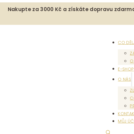
Nakupte za 3000 Kč a získáte dopravu zdarm
CO DĚ
Z
O
E-SHOP
O NÁS
Z
C
P
KONTAK
MŮJ ÚČ