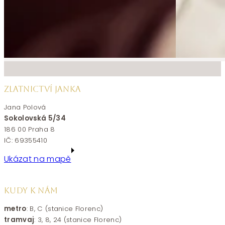
ZLATNICTVÍ JANKA
Jana Polová
Sokolovská 5/34
186 00 Praha 8
IČ: 69355410
Ukázat na mapě
KUDY K NÁM
metro
: B, C (stanice Florenc)
tramvaj
: 3, 8, 24 (stanice Florenc)