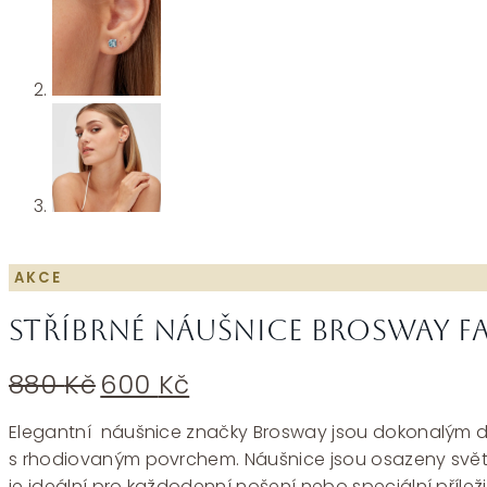
AKCE
Stříbrné náušnice Brosway F
Původní
Aktuální
880
Kč
600
Kč
cena
cena
byla:
je:
Elegantní náušnice značky Brosway jsou dokonalým dop
880 Kč.
600 Kč.
s rhodiovaným povrchem. Náušnice jsou osazeny světle
je ideální pro každodenní nošení nebo speciální příležit