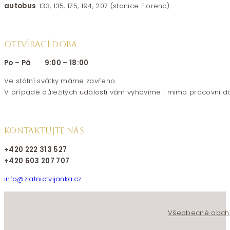
autobus
: 133, 135, 175, 194, 207 (stanice Florenc)
OTEVÍRACÍ DOBA
Po – Pá 9:00 – 18:00
Ve státní svátky máme zavřeno.
V případě důležitých událostí vám vyhovíme i mimo pracovní d
KONTAKTUJTE NÁS
+420 222 313 527
+420 603 207 707
info@zlatnictvijanka.cz
Follow us on Facebook
Follow us on Instagram
Všeobecné obch