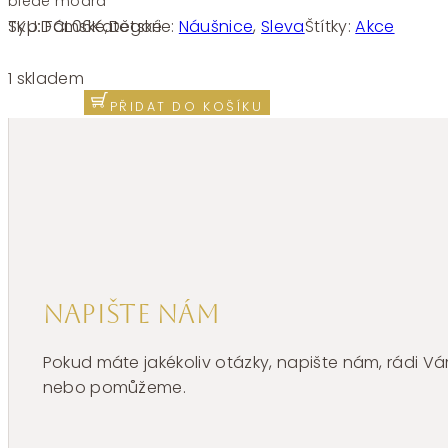
bledě modrá
SKU:
FCL06
Kategorie:
Náušnice
,
Sleva
Štítky:
Akce
Typ:
Dámské
,
Dětské
Stříbrné
náušnice
1 skladem
Brosway
PŘIDAT DO KOŠÍKU
Fancy
Cloud
Light
Blue
FCL06
množství
Napište nám
Pokud máte jakékoliv otázky, napište nám, rádi
nebo pomůžeme.