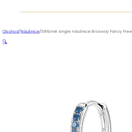
Obchod
/
Náušnice
/
Stříbrné single náušnice Brosway Fancy Fre
🔍