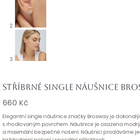
Stříbrné single náušnice Bro
660
Kč
Elegantní single náušnice značky Brosway je dokonalým
s rhodiovaným povrchem. Náušnice je osazena modrými
a maximální bezpečné nošení. Náušnici prodáváme jedn
každodenní nošení i speciální příležitosti.