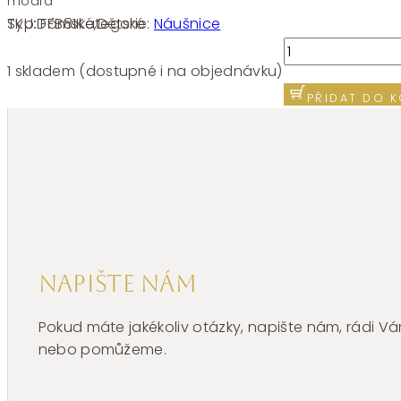
modrá
SKU:
FFB81
Kategorie:
Náušnice
Typ:
Dámské
,
Dětské
Stříbrné
single
1 skladem (dostupné i na objednávku)
náušnice
PŘIDAT DO K
Brosway
Fancy
Freedom
Blue
FFB81
množství
Napište nám
Pokud máte jakékoliv otázky, napište nám, rádi
nebo pomůžeme.