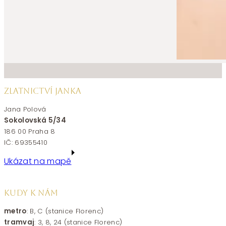
ZLATNICTVÍ JANKA
Jana Polová
Sokolovská 5/34
186 00 Praha 8
IČ: 69355410
Ukázat na mapě
KUDY K NÁM
metro
: B, C (stanice Florenc)
tramvaj
: 3, 8, 24 (stanice Florenc)