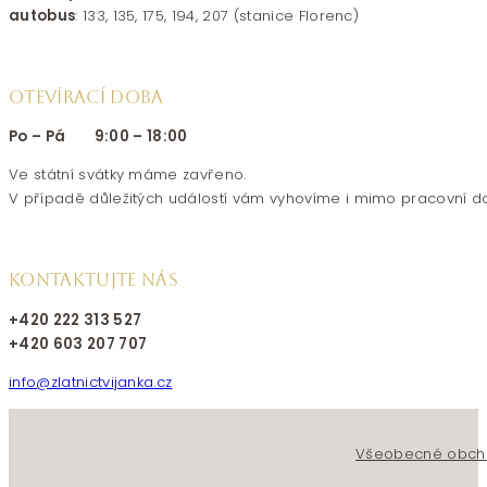
autobus
: 133, 135, 175, 194, 207 (stanice Florenc)
OTEVÍRACÍ DOBA
Po – Pá 9:00 – 18:00
Ve státní svátky máme zavřeno.
V případě důležitých událostí vám vyhovíme i mimo pracovní d
KONTAKTUJTE NÁS
+420 222 313 527
+420 603 207 707
info@zlatnictvijanka.cz
Follow us on Facebook
Follow us on Instagram
Všeobecné obch