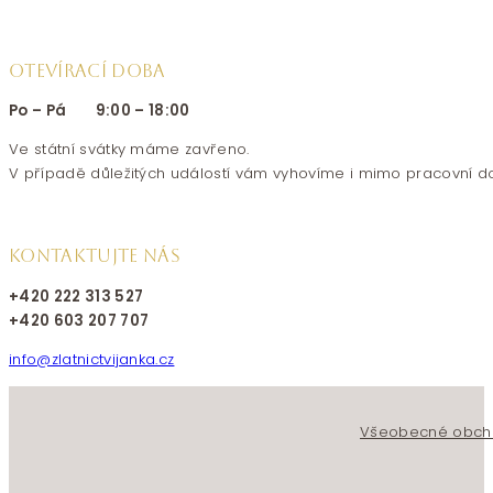
OTEVÍRACÍ DOBA
Po – Pá 9:00 – 18:00
Ve státní svátky máme zavřeno.
V případě důležitých událostí vám vyhovíme i mimo pracovní d
KONTAKTUJTE NÁS
+420 222 313 527
+420 603 207 707
info@zlatnictvijanka.cz
Follow us on Facebook
Follow us on Instagram
Všeobecné obch