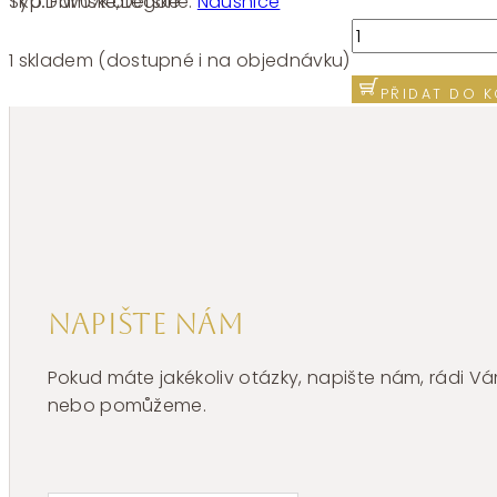
SKU:
FIW07
Kategorie:
Náušnice
Typ:
Dámské
,
Dětské
Stříbrná
single
1 skladem (dostupné i na objednávku)
náušnice
PŘIDAT DO K
Brosway
Fancy
Infinite
White
FIW07
1kus
množství
Napište nám
Pokud máte jakékoliv otázky, napište nám, rádi
nebo pomůžeme.