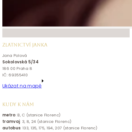
ZLATNICTVÍ JANKA
Jana Polová
Sokolovská 5/34
186 00 Praha 8
IČ: 69355410
Ukázat na mapě
KUDY K NÁM
metro
: B, C (stanice Florenc)
tramvaj
: 3, 8, 24 (stanice Florenc)
autobus
: 133, 135, 175, 194, 207 (stanice Florenc)