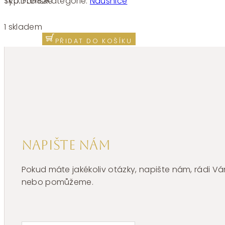
SKU:
FLG82
Kategorie:
Náušnice
Typ:
Dámské
Stříbrná
single
1 skladem
náušnice
PŘIDAT DO KOŠÍKU
Brosway
Fancy
Life
Green
FLG82
množství
Napište nám
Pokud máte jakékoliv otázky, napište nám, rádi
nebo pomůžeme.