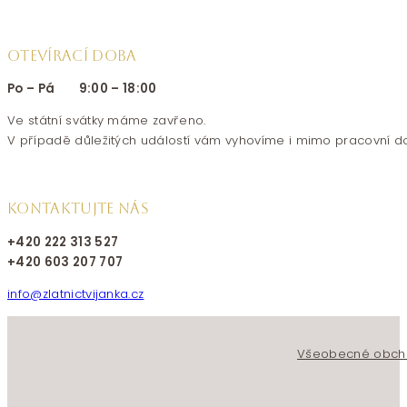
OTEVÍRACÍ DOBA
Po – Pá 9:00 – 18:00
Ve státní svátky máme zavřeno.
V případě důležitých událostí vám vyhovíme i mimo pracovní d
KONTAKTUJTE NÁS
+420 222 313 527
+420 603 207 707
info@zlatnictvijanka.cz
Follow us on Facebook
Follow us on Instagram
Všeobecné obch