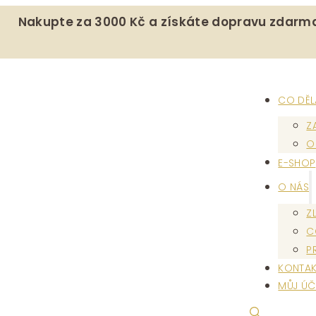
Nakupte za 3000 Kč a získáte dopravu zdarm
CO DĚ
Z
O
E-SHOP
O NÁS
Z
C
P
KONTAK
MŮJ ÚČ