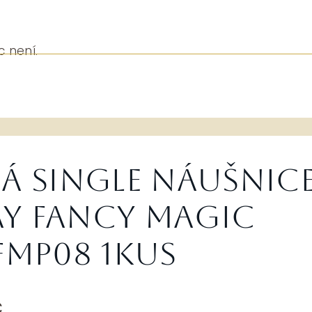
c není.
á single náušnic
y Fancy Magic
FMP08 1kus
ní
Aktuální
č