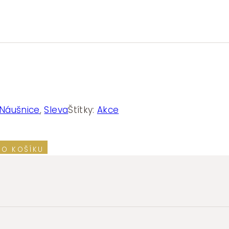
Náušnice
,
Sleva
Štítky:
Akce
DO KOŠÍKU