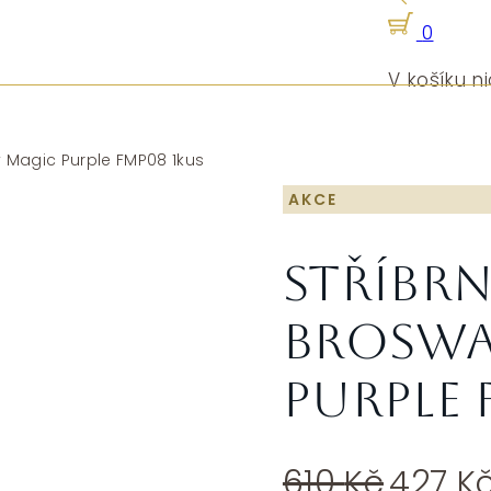
0
V košíku ni
 Magic Purple FMP08 1kus
AKCE
Stříbrn
Broswa
Purple 
Původ
610
Kč
427
K