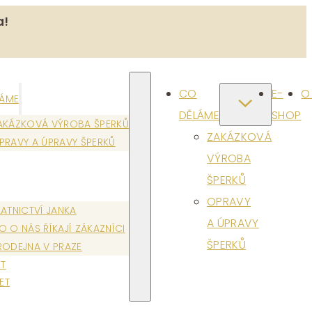
a!
CO
E-
O
LÁME
DĚLÁME
SHOP
AKÁZKOVÁ VÝROBA ŠPERKŮ
ZAKÁZKOVÁ
PRAVY A ÚPRAVY ŠPERKŮ
VÝROBA
ŠPERKŮ
OPRAVY
LATNICTVÍ JANKA
A ÚPRAVY
O O NÁS ŘÍKAJÍ ZÁKAZNÍCI
ŠPERKŮ
RODEJNA V PRAZE
T
ET