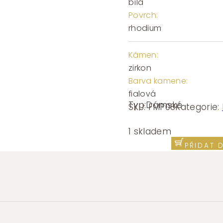
bílá
Povrch:
rhodium
Kámen:
zirkon
Barva kamene:
fialová
Typ:
Dámské
SKU:
FMP08
Kategorie:
Stříbrná
single
1 skladem
náušnice
PŘIDAT 
Brosway
Fancy
Magic
Purple
FMP08
1kus