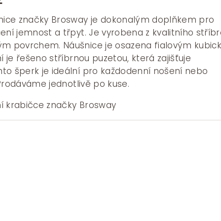
cena
je:
šnice značky Brosway je dokonalým doplňkem pro
.
427 Kč.
ení jemnost a třpyt. Je vyrobena z kvalitního stříb
ným povrchem. Náušnice je osazena fialovým kubi
í je řešeno stříbrnou puzetou, která zajišťuje
to šperk je ideální pro každodenní nošení nebo
. Prodáváme jednotlivě po kuse.
í krabičce značky Brosway