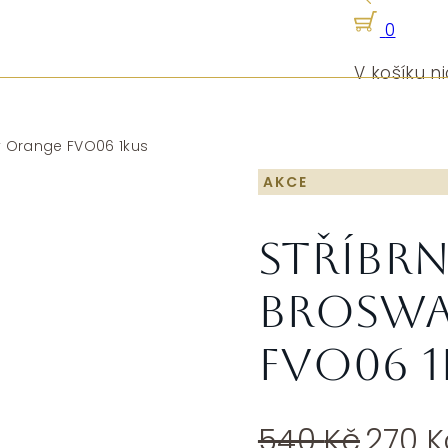
0
V košíku ni
y Orange FVO06 1kus
AKCE
Stříbrn
Broswa
FVO06 
Půvo
540
Kč
270
K