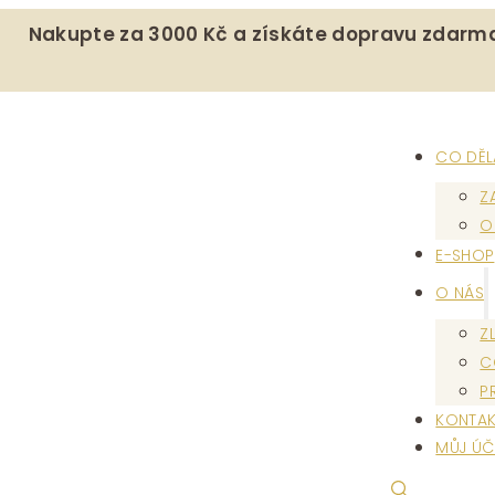
Nakupte za 3000 Kč a získáte dopravu zdarm
CO DĚ
Z
O
E-SHOP
O NÁS
Z
C
P
KONTAK
MŮJ ÚČ