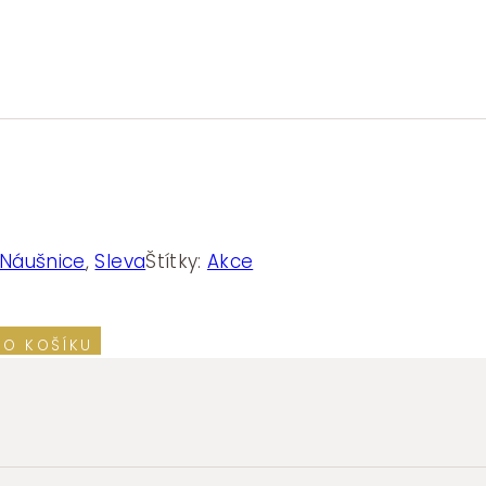
Náušnice
,
Sleva
Štítky:
Akce
DO KOŠÍKU