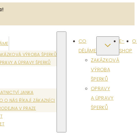
a!
CO
E-
O
LÁME
DĚLÁME
SHOP
AKÁZKOVÁ VÝROBA ŠPERKŮ
ZAKÁZKOVÁ
PRAVY A ÚPRAVY ŠPERKŮ
VÝROBA
ŠPERKŮ
OPRAVY
LATNICTVÍ JANKA
A ÚPRAVY
O O NÁS ŘÍKAJÍ ZÁKAZNÍCI
ŠPERKŮ
RODEJNA V PRAZE
T
ET