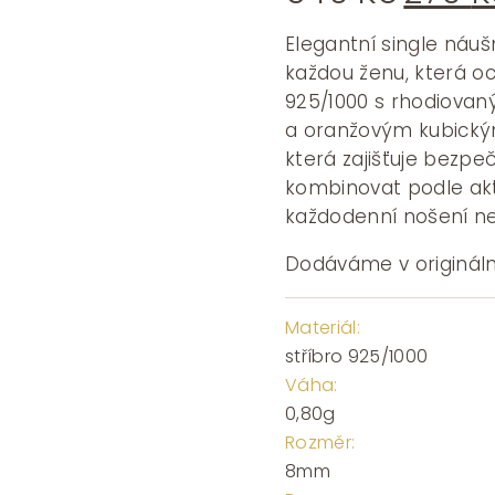
cena
byla:
Elegantní single náu
540 K
každou ženu, která oc
925/1000 s rhodiova
a oranžovým kubickým
která zajišťuje bezpe
kombinovat podle akt
každodenní nošení neb
Dodáváme v origináln
Materiál:
stříbro 925/1000
Váha:
0,80g
Rozměr:
8mm