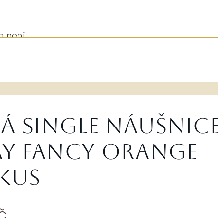
c není.
á single náušnic
y Fancy Orange
1kus
dní
Aktuální
č