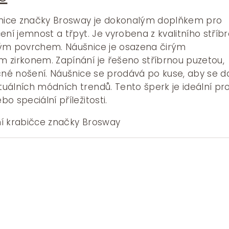
cena
je:
šnice značky Brosway je dokonalým doplňkem pro
č.
270 Kč.
ení jemnost a třpyt. Je vyrobena z kvalitního stříb
ným povrchem. Náušnice je osazena čirým
 zirkonem. Zapínání je řešeno stříbrnou puzetou,
čné nošení. Náušnice se prodává po kuse, aby se d
uálních módních trendů. Tento šperk je ideální pr
o speciální příležitosti.
í krabičce značky Brosway