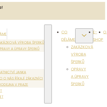
a!
CO
E-
O
LÁME
DĚLÁME
SHOP
AKÁZKOVÁ VÝROBA ŠPERKŮ
ZAKÁZKOVÁ
PRAVY A ÚPRAVY ŠPERKŮ
VÝROBA
ŠPERKŮ
OPRAVY
LATNICTVÍ JANKA
A ÚPRAVY
O O NÁS ŘÍKAJÍ ZÁKAZNÍCI
ŠPERKŮ
RODEJNA V PRAZE
T
ET