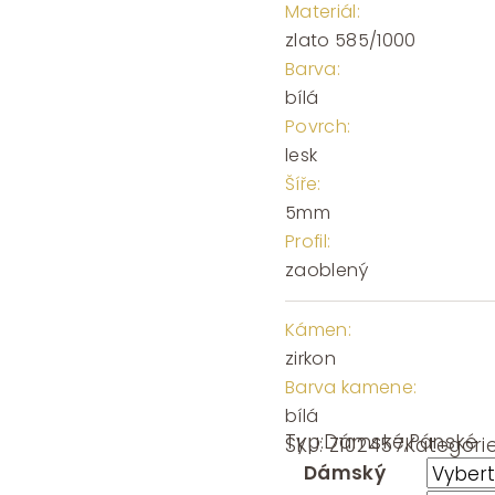
Materiál:
zlato 585/1000
Barva:
bílá
Povrch:
lesk
Šíře:
5mm
Profil:
zaoblený
Kámen:
zirkon
Barva kamene:
bílá
Typ:
Dámské
,
Pánské
SKU:
Z102457
Kategori
Dámský