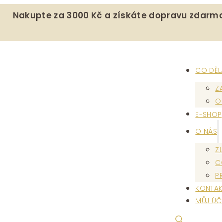
Nakupte za 3000 Kč a získáte dopravu zdarm
CO DĚ
Z
O
E-SHOP
O NÁS
Z
C
P
KONTAK
MŮJ ÚČ