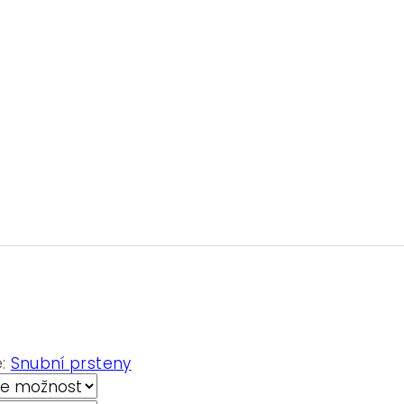
e:
Snubní prsteny