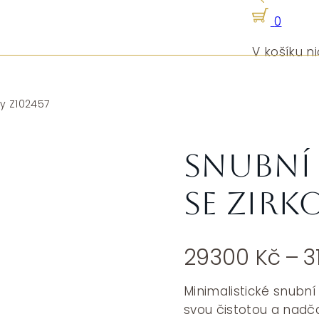
0
V košíku ni
ny Z102457
Snubní 
se zirk
29300
Kč
–
3
Minimalistické snubn
svou čistotou a nad