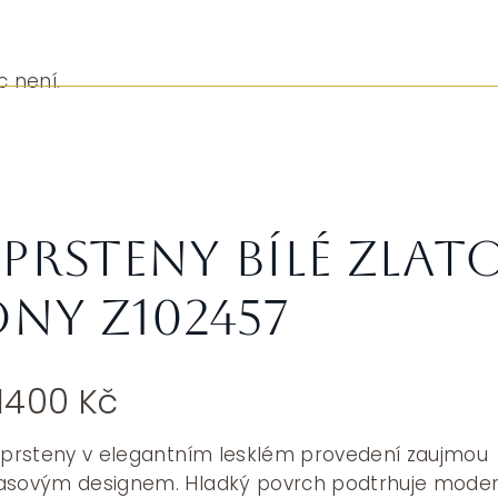
c není.
prsteny bílé zlat
ony Z102457
Rozpětí
1400
Kč
cen:
29300 Kč
í prsteny v elegantním lesklém provedení zaujmou
až
časovým designem. Hladký povrch podtrhuje moder