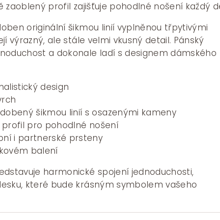
31400 Kč
 zaoblený profil zajišťuje pohodlné nošení každý d
ben originální šikmou linií vyplněnou třpytivými
jí výrazný, ale stále velmi vkusný detail. Pánský
dnoduchost a dokonale ladí s designem dámského
listický design
vrch
dobený šikmou linií s osazenými kameny
í profil pro pohodlné nošení
ní i partnerské prsteny
kovém balení
edstavuje harmonické spojení jednoduchosti,
lesku, které bude krásným symbolem vašeho