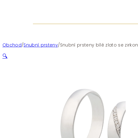
Obchod
/
Snubní prsteny
/
Snubní prsteny bílé zlato se zirko
🔍