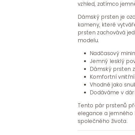
vzhled, zatímco jemně
Dámský prsten je ozdo
kameny, které vytváře
prsten zachovává je
modelu.
Nadčasový minima
Jemný lesklý po
Dámský prsten z
Komfortní vnitřn
Vhodné jako snub
Dodáváme v dár
Tento pár prstenů př
elegance a jemného 
společného života.