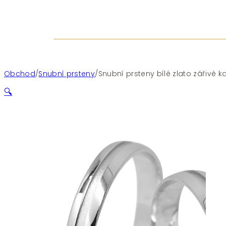
Obchod
/
Snubní prsteny
/
Snubní prsteny bílé zlato zářivé 
🔍