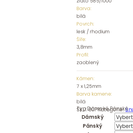
zlato 585/1000
Barva:
bílá
Povrch:
lesk / rhodium
Šíře:
3,8mm
Profil:
zaoblený
Kámen:
7 x 1,25mm
Barva kamene:
bílá
Typ:
Dámské
,
Pánské
SKU:
60P
Kategorie:
Sn
Dámský
Pánský