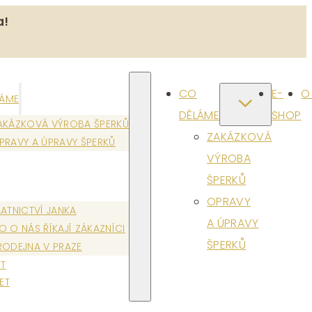
a!
CO
E-
O
LÁME
DĚLÁME
SHOP
AKÁZKOVÁ VÝROBA ŠPERKŮ
ZAKÁZKOVÁ
PRAVY A ÚPRAVY ŠPERKŮ
VÝROBA
ŠPERKŮ
OPRAVY
LATNICTVÍ JANKA
A ÚPRAVY
O O NÁS ŘÍKAJÍ ZÁKAZNÍCI
ŠPERKŮ
RODEJNA V PRAZE
T
ET