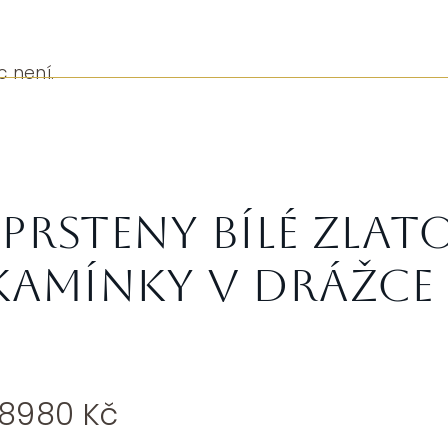
c není.
prsteny bílé zlat
 kamínky v drážce
Rozpětí
38980
Kč
cen: