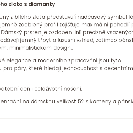
34500 Kč
ého zlata s diamanty
až
eny z bílého zlata představují nadčasový symbol l
38980 Kč
 jemně zaoblený profil zajišťuje maximální pohodlí p
Dámský prsten je ozdoben linií precizně vsazenýc
odávají jemný třpyt a luxusní vzhled, zatímco páns
ém, minimalistickém designu.
cké elegance a moderního zpracování jsou tyto
u pro páry, které hledají jednoduchost s decentní
atební den i celoživotní nošení.
ientační na dámskou velikost 52 s kameny a páns