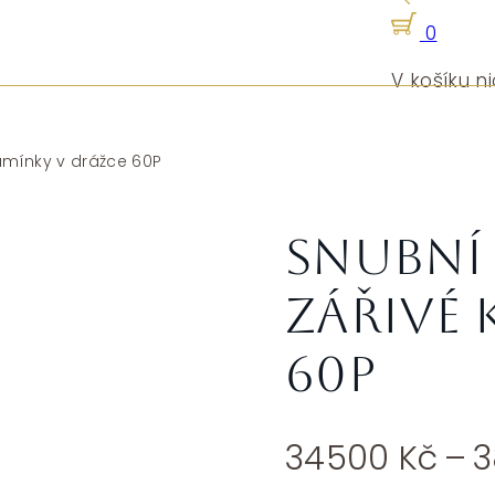
0
V košíku ni
kamínky v drážce 60P
Snubní 
zářivé
60P
34500
Kč
–