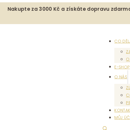
Nakupte za 3000 Kč a získáte dopravu zdarm
CO DĚ
Z
O
E-SHOP
O NÁS
Z
C
P
KONTAK
MŮJ ÚČ