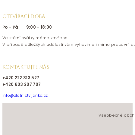
OTEVÍRACÍ DOBA
Po – Pá 9:00 – 18:00
Ve státní svátky máme zavřeno.
V případě důležitých událostí vám vyhovíme i mimo pracovní d
KONTAKTUJTE NÁS
+420 222 313 527
+420 603 207 707
info@zlatnictvijanka.cz
Follow us on Facebook
Follow us on Instagram
Všeobecné obch