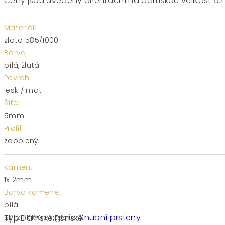
Ceny jsou uvedeny orientační na dámskou velikost 5
Materiál:
zlato 585/1000
Barva:
bílá, žlutá
Povrch:
lesk / mat
Šíře:
5mm
Profil:
zaoblený
Kámen:
1x 2mm
Barva kamene:
bílá
SKU:
11KK
Kategorie:
Snubní prsteny
Typ:
Dámské
,
Pánské