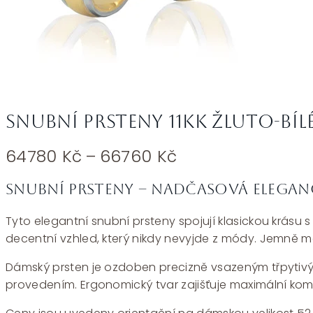
Snubní prsteny 11KK žluto-bíl
Rozpětí
64780
Kč
–
66760
Kč
cen:
64780 Kč
Snubní prsteny – nadčasová elega
až
Tyto elegantní snubní prsteny spojují klasickou krásu 
66760 Kč
decentní vzhled, který nikdy nevyjde z módy. Jemně ma
Dámský prsten je ozdoben precizně vsazeným třpytivým
provedením. Ergonomický tvar zajišťuje maximální kom