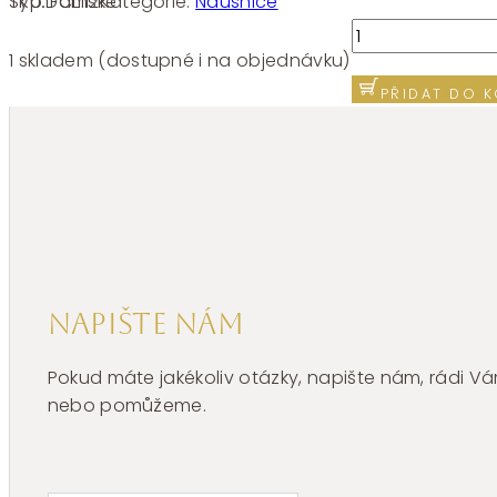
SKU:
FCL112
Kategorie:
Náušnice
Typ:
Dámské
Stříbrné
náušnice
1 skladem (dostupné i na objednávku)
Brosway
PŘIDAT DO K
Fancy
Cloud
Light
Blue
FCL112
množství
Napište nám
Pokud máte jakékoliv otázky, napište nám, rádi
nebo pomůžeme.