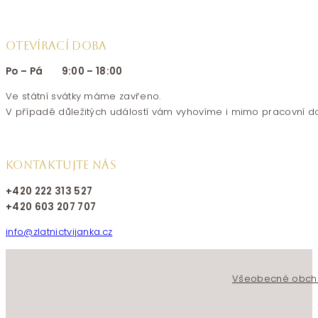
OTEVÍRACÍ DOBA
Po – Pá 9:00 – 18:00
Ve státní svátky máme zavřeno.
V případě důležitých událostí vám vyhovíme i mimo pracovní d
KONTAKTUJTE NÁS
+420 222 313 527
+420 603 207 707
info@zlatnictvijanka.cz
Follow us on Facebook
Follow us on Instagram
Všeobecné obch