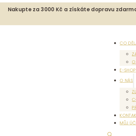
Nakupte za 3000 Kč a získáte dopravu zdarm
CO DĚ
Z
O
E-SHOP
O NÁS
Z
C
P
KONTAK
MŮJ ÚČ