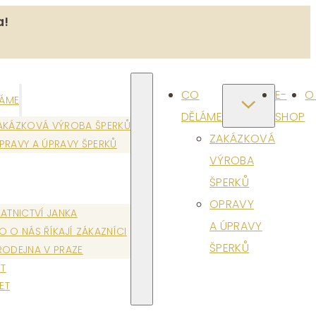
a!
CO
E-
O
LÁME
DĚLÁME
SHOP
AKÁZKOVÁ VÝROBA ŠPERKŮ
ZAKÁZKOVÁ
PRAVY A ÚPRAVY ŠPERKŮ
VÝROBA
ŠPERKŮ
OPRAVY
LATNICTVÍ JANKA
A ÚPRAVY
O O NÁS ŘÍKAJÍ ZÁKAZNÍCI
ŠPERKŮ
RODEJNA V PRAZE
T
ET