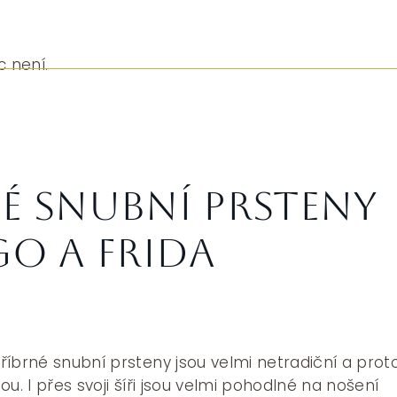
c není.
é snubní prsteny
go a Frida
íbrné snubní prsteny jsou velmi netradiční a prot
u. I přes svoji šíři jsou velmi pohodlné na nošení