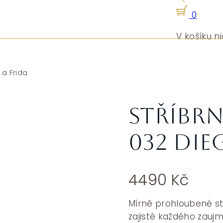
0
V košíku ni
 a Frida
Stříbrn
032 Die
4490
Kč
Mírně prohloubené stř
zajisté každého zaujmo