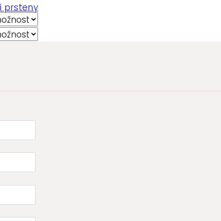
í prsteny