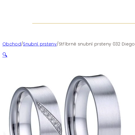
Obchod
/
Snubní prsteny
/
Stříbrné snubní prsteny 032 Diego
🔍