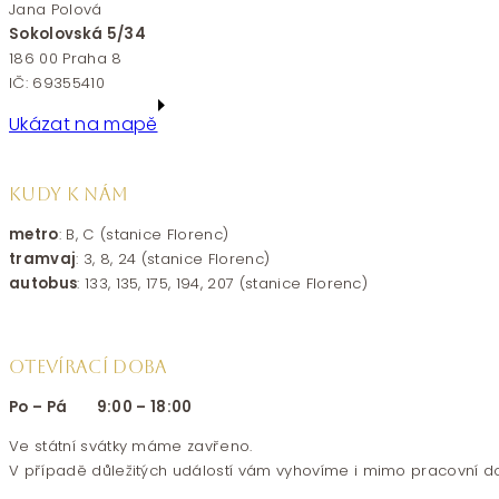
Jana Polová
Sokolovská 5/34
186 00 Praha 8
IČ: 69355410
Ukázat na mapě
KUDY K NÁM
metro
: B, C (stanice Florenc)
tramvaj
: 3, 8, 24 (stanice Florenc)
autobus
: 133, 135, 175, 194, 207 (stanice Florenc)
OTEVÍRACÍ DOBA
Po – Pá 9:00 – 18:00
Ve státní svátky máme zavřeno.
V případě důležitých událostí vám vyhovíme i mimo pracovní d