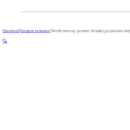
Obchod
/
Snubní prsteny
/
Wolframový prsten hladký pozlacen b
🔍