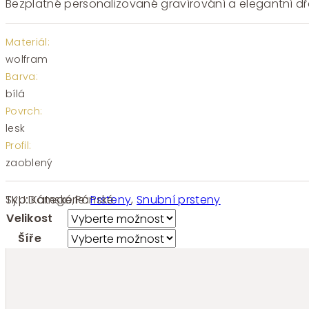
Bezplatné personalizované gravírování a elegantní dře
Materiál:
wolfram
Barva:
bílá
Povrch:
lesk
Profil:
zaoblený
SKU:
Kategorie:
Prsteny
,
Snubní prsteny
Typ:
Dámské
,
Pánské
Velikost
Šíře