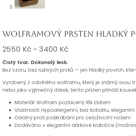
Wolframový prsten hladký p
Rozpětí
2550
Kč
–
3400
Kč
cen:
2550 Kč
Čistý tvar. Dokonalý lesk.
až
Bez vzoru, bez rušivých prvků — jen hladký povrch, kte
3400 Kč
Vyrobený z odolného wolframu, který je známý svou trva
nebo jako výjimečný dárek, tento prsten přináší kouse
Materiál: Wolfram pozlacený 18k zlatem
Vlastnosti: Hypoalergenní, bez kobaltu, elegantní
Odolný proti poškrábání pro celoživotní nošení
Dodáváno v elegantní dárkové krabičce (možnos