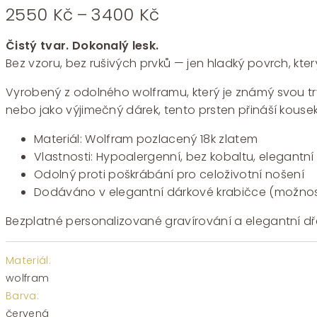
Rozpětí
2550
Kč
–
3400
Kč
cen:
2550 Kč
Čistý tvar. Dokonalý lesk.
až
Bez vzoru, bez rušivých prvků — jen hladký povrch, kte
3400 Kč
Vyrobený z odolného wolframu, který je známý svou trva
nebo jako výjimečný dárek, tento prsten přináší kouse
Materiál: Wolfram pozlacený 18k zlatem
Vlastnosti: Hypoalergenní, bez kobaltu, elegantní
Odolný proti poškrábání pro celoživotní nošení
Dodáváno v elegantní dárkové krabičce (možnos
Bezplatné personalizované gravírování a elegantní dře
Materiál:
wolfram
Barva:
červená