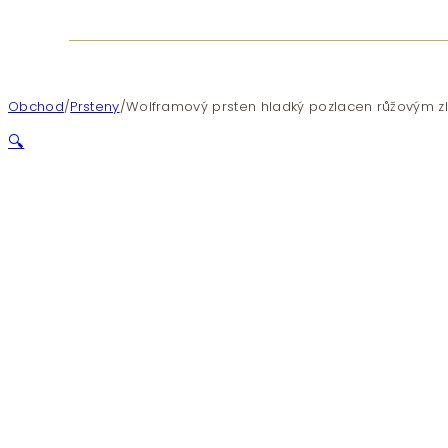
Obchod
/
Prsteny
/
Wolframový prsten hladký pozlacen růžovým 
🔍