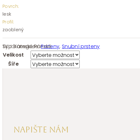
Povrch:
lesk
Profil:
zaoblený
SKU:
Kategorie:
Prsteny
,
Snubní prsteny
Typ:
Dámské
,
Pánské
Velikost
Šíře
Napište nám